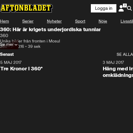
Logga in
Hem
Serier
Nyheter
Sport
Nöje
Livsstil
360: Här är krigets underjordiska tunnlar
360
Unika bilder från fronten i Mosul
Se mer
360
•
20.10.16
•
39 sek
Senast
SE ALLA
5 MAJ 2017
7:46
3 MAJ 2017
Tre Kronor i 360°
Häng med in
omklädning