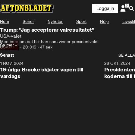
Logga in
Hem
Serier
Nyheter
Sport
Nöje
Livsstil
Trump: ”Jag accepterar valresultatet”
USA-valet
Men bara om det blir han som vinner presidentvalet
Se mer
USA-valet
•
20.10.16
•
47 sek
Senast
SE ALLA
1 NOV. 2024
1:10
28 OKT. 2024
19-åriga Brooke skjuter vapen till
Presidenten
vardags
koderna till