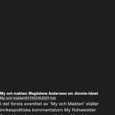
My och makten: Magdalena Andersson om Jimmie-hånet
My och makten
S1 E1
23.10.25
21 min
I det första avsnittet av ”My och Makten” ställer 
inrikespolitiska kommentatorn My Rohwedder 