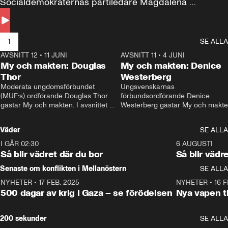
Socialdemokraternas partiledare Magdalena 
Andersson till svars.
1
SE ALLA
AVSNITT 12
•
11 JUNI
26:27
AVSNITT 11
•
4 JUNI
2
My och makten: Douglas
My och makten: Denice
Thor
Westerberg
Moderata ungdomsförbundet 
Ungsvenskarnas 
(MUF:s) ordförande Douglas Thor 
förbundsordförande Denice 
gästar My och makten. I avsnittet 
Westerberg gästar My och makten.
diskuteras tonårsutvisningarna och 
avsnittet diskuteras migrationsfrå
hur Moderaterna ska locka väljare till 
och hur SD ska locka kvinnliga 
Väder
SE ALLA
valet i höst. 
väljare. 
I GÅR 02:30
1:06
6 AUGUSTI
Så blir vädret där du bor
Så blir vädr
Senaste om konflikten i Mellanöstern
SE ALLA
NYHETER
•
17 FEB. 2025
0:45
NYHETER
•
16 F
500 dagar av krig i Gaza – se förödelsen
Nya vapen ti
200 sekunder
SE ALLA