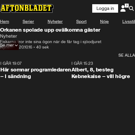
Logga in
Hem
Serier
Nyheter
Sport
Nöje
Livsstil
Orkanen spolade upp ovälkomna gäster
Nyheter
Fiskarna tror inte sina ögon när de får tag i sjöodjuret
Se mer
Nyheter
•
20.10.16
•
40 sek
SE ALLA
I GÅR 19:07
0:45
I GÅR 15:23
Här somnar programledaren
Albert, 8, besteg
– i sändning
Kebnekaise – vill högre