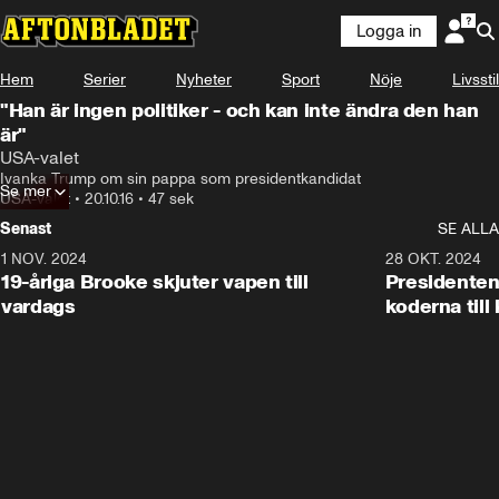
Logga in
Hem
Serier
Nyheter
Sport
Nöje
Livsstil
"Han är ingen politiker - och kan inte ändra den han
är"
USA-valet
Ivanka Trump om sin pappa som presidentkandidat
Se mer
USA-valet
•
20.10.16
•
47 sek
Senast
SE ALLA
1 NOV. 2024
1:10
28 OKT. 2024
19-åriga Brooke skjuter vapen till
Presidenten
vardags
koderna till