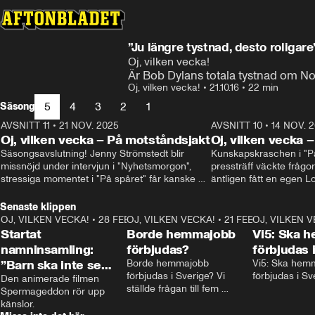
”Ju längre tystnad, desto roligare
Oj, vilken vecka!
Är Bob Dylans totala tystnad om Nob
Oj, vilken vecka!
•
21.10.16
•
22 min
5
4
3
2
1
Säsong
AVSNITT 11
•
21 NOV. 2025
22:00
AVSNITT 10
•
14 NOV. 
Oj, vilken vecka – På motståndsjakt
Oj, vilken vecka –
Säsongsavslutning! Jenny Strömstedt blir 
Kunskapskraschen i "På 
missnöjd under intervjun i "Nyhetsmorgon", 
pressträff väckte frågor
stressiga momentet i "På spåret" får kanske 
äntligen fått en egen Lo
sin förklaring – och vad drömmer egentligen 
Oisin Cantwell och Oliv
Liberalerna om? I studion: Oisin Cantwell och 
Senaste klippen
Karin Pettersson.
OJ, VILKEN VECKA!
•
28 FEB. 2025
2:40
OJ, VILKEN VECKA!
•
21 FEB. 2025
0:57
OJ, VILKEN 
Startat
Borde hemmajobb
Vi5: Ska 
namninsamling:
förbjudas?
förbjudas 
”Barn ska inte se
Borde hemmajobb 
Vi5: Ska hem
förbjudas i Sverige? Vi 
förbjudas i Sv
porr”
Den animerade filmen 
ställde frågan till fem 
Spermageddon rör upp 
personer.
känslor.