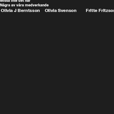
Missa inte det här
Några av våra medverkande
Olivia J Berntsson
Olivia Svenson
Fritte Fritzso