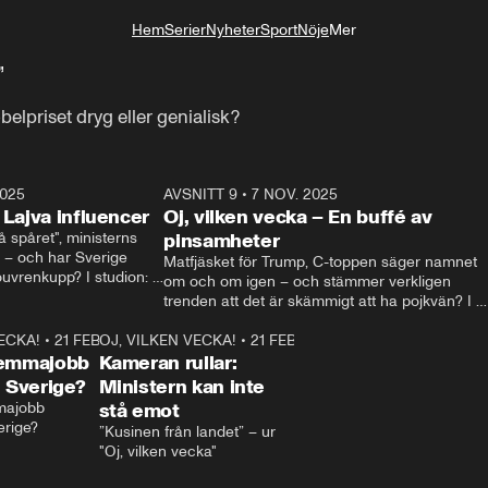
Hem
Serier
Nyheter
Sport
Nöje
Mer
Livsstil
”
elpriset dryg eller genialisk?
2025
21:14
AVSNITT 9
•
7 NOV. 2025
18:5
 Lajva influencer
Oj, vilken vecka – En buffé av
spåret", ministerns 
pinsamheter
 – och har Sverige 
Matfjäsket för Trump, C-toppen säger namnet 
uvrenkupp? I studion: 
om och om igen – och stämmer verkligen 
ia Svenson.
trenden att det är skämmigt att ha pojkvän? I 
studion: Oisin Cantwell och Robin Berglund.
VECKA!
•
21 FEB. 2025
1:03
OJ, VILKEN VECKA!
•
21 FEB. 2025
1:29
hemmajobb
Kameran rullar:
i Sverige?
Ministern kan inte
majobb 
stå emot
erige?
”Kusinen från landet” – ur 
"Oj, vilken vecka"