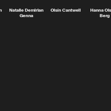
n
Natalie Demirian
Oisín Cantwell
Hanna Ol
Genna
Berg