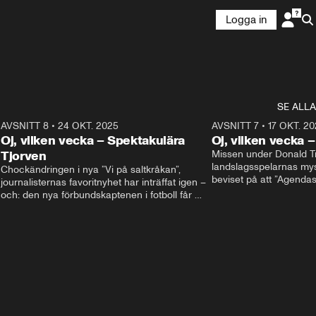
Logga in
SE ALLA
9
AVSNITT 8
•
24 OKT. 2025
20:48
AVSNITT 7
•
17 OKT. 20
Oj, vilken vecka – Spektakulära
Oj, vilken vecka 
Tjorven
Missen under Donald Tr
landslagsspelarnas mys
Chockändringen i nya ”Vi på saltkråkan”, 
beviset på att ”Agenda
journalisternas favoritnyhet har inträffat igen – 
partiledardebatt egentli
och: den nya förbundskaptenen i fotboll får 
I studion: Oisin Cantwe
beröm för sina språkkunskaper. I studion: Oisín 
Cantwell och Olivia Svenson.