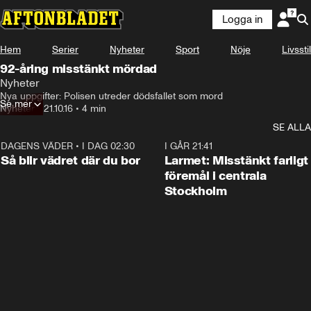
Logga in
Hem
Serier
Nyheter
Sport
Nöje
Livsstil
92-åring misstänkt mördad
Nyheter
Nya uppgifter: Polisen utreder dödsfallet som mord
Se mer
Nyheter
•
21.10.16
•
4 min
SE ALLA
DAGENS VÄDER
•
I DAG 02:30
1:06
I GÅR 21:41
Så blir vädret där du bor
Larmet: Misstänkt farligt
föremål i centrala
Stockholm