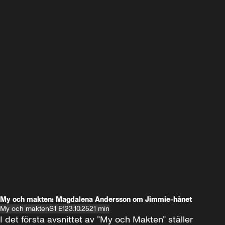
My och makten: Magdalena Andersson om Jimmie-hånet
My och makten
S1 E1
23.10.25
21 min
I det första avsnittet av ”My och Makten” ställer 