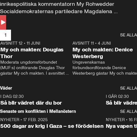
inrikespolitiska kommentatorn My Rohwedder 
Socialdemokraternas partiledare Magdalena 
Andersson till svars.
1
SE ALLA
AVSNITT 12
•
11 JUNI
26:27
AVSNITT 11
•
4 JUNI
2
My och makten: Douglas
My och makten: Denice
Thor
Westerberg
Moderata ungdomsförbundet 
Ungsvenskarnas 
(MUF:s) ordförande Douglas Thor 
förbundsordförande Denice 
gästar My och makten. I avsnittet 
Westerberg gästar My och makten.
diskuteras tonårsutvisningarna och 
avsnittet diskuteras migrationsfrå
hur Moderaterna ska locka väljare till 
och hur SD ska locka kvinnliga 
Väder
SE ALLA
valet i höst. 
väljare. 
I DAG 02:30
1:06
I GÅR 02:30
Så blir vädret där du bor
Så blir vädr
Senaste om konflikten i Mellanöstern
SE ALLA
NYHETER
•
17 FEB. 2025
0:45
NYHETER
•
16 F
500 dagar av krig i Gaza – se förödelsen
Nya vapen ti