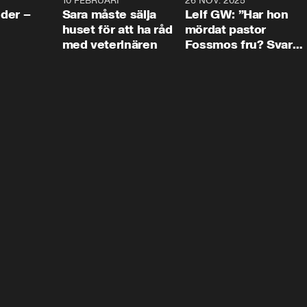
4:24
10 FEBRUARI
4:13
26 NOV. 2025
8:1
der –
Sara måste sälja
Leif GW: ”Har hon
huset för att ha råd
mördat pastor
med veterinären
Fossmos fru? Svar
nej.”