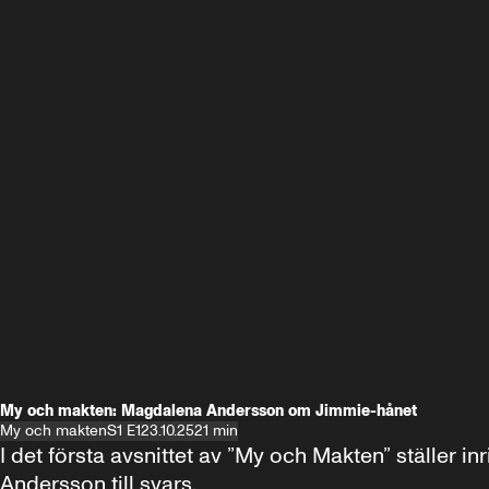
My och makten: Magdalena Andersson om Jimmie-hånet
My och makten
S1 E1
23.10.25
21 min
I det första avsnittet av ”My och Makten” ställe
Andersson till svars.