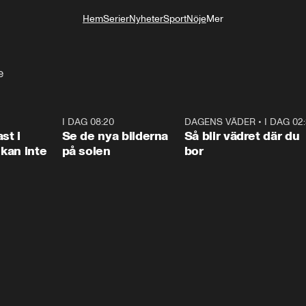
Hem
Serier
Nyheter
Sport
Nöje
Mer
Livsstil
e
1:26
I DAG 08:20
0:31
DAGENS VÄDER
•
I DAG 02
1:0
st i
Se de nya bilderna
Så blir vädret där du
kan inte
på solen
bor