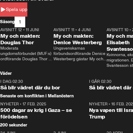
Spela upp
1
Säsong
AVSNITT 12
•
11 JUNI
26:27
AVSNITT 11
•
4 JUNI
23:40
AVSNITT 10
•
My och makten:
My och makten:
My och ma
Douglas Thor
Denice Westerberg
Elisabeth
Moderata 
Ungsvenskarnas 
Svantess
ungdomsförbundet (MUF:s) 
förbundsordförande Denice 
Kvinnorna, ek
ordförande Douglas Thor 
Westerberg gästar My och 
migrationen. E
gästar My och makten. I 
makten. I avsnittet 
Svantesson stäl
avsnittet diskuteras 
diskuteras migrationsfrågan 
när finansmini
Väder
tonårsutvisningarna och hur 
och hur SD ska locka 
Moderaterna ska locka 
kvinnliga väljare. 
I DAG 02:30
1:06
I GÅR 02:30
väljare till valet i höst. 
Så blir vädret där du bor
Så blir vädret där
Senaste om konflikten i Mellanöstern
NYHETER
•
17 FEB. 2025
0:45
NYHETER
•
16 FEB. 20
500 dagar av krig i Gaza – se
Nya vapen till Isr
förödelsen
Trump
200 sekunder