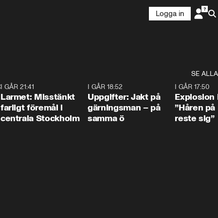
Logga in
SE ALLA
:30
6
I GÅR 21:41
0:35
I GÅR 18:52
0:33
I GÅR 17:50
Larmet: Misstänkt
Uppgifter: Jakt på
Explosion 
farligt föremål i
gärningsman – på
”Håren på
centrala Stockholm
samma ö
reste sig”