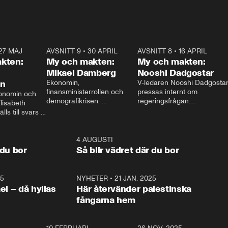
27 MAJ
3:51
AVSNITT 9
•
30 APRIL
24:00
AVSNITT 8
•
16 APRIL
25:1
kten:
My och makten:
My och makten:
Mikael Damberg
Nooshi Dadgostar
on
Ekonomin, 
V-ledaren Nooshi Dadgostar
finansministerrollen och 
pressas internt om 
onomin och 
demografikrisen. 
regeringsfrågan.

lisabeth 
Oppositionen ställs till svars 
I Aftonbladets 
ls till svars 
när Socialdemokraternas 
partiledarutfrågning ”My 
stern gästar 
Mikael Damberg gästar My 
och Makten” sätter hon ner 
My och Makten. 
och Makten. 
foten mot kritikerna:

1:06
4 AUGUSTI
1:0
– Vi ställer upp i val. Ska vi 
 du bor
Så blir vädret där du bor
vara med så sitter vi förstås 
25
1:22
NYHETER
•
21 JAN. 2025
0:5
ael – då hyllas
Här återvänder palestinska
fångarna hem