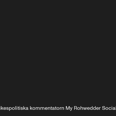
r inrikespolitiska kommentatorn My Rohwedder Soci