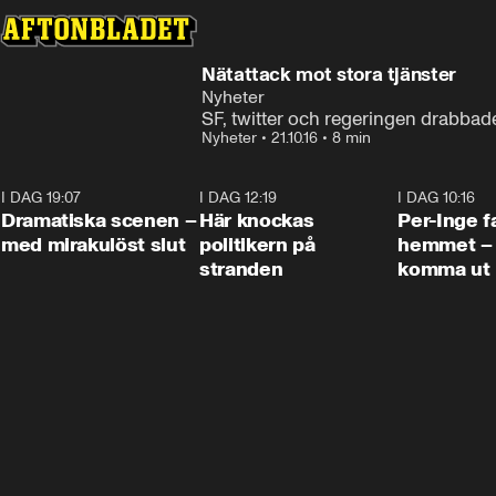
Nätattack mot stora tjänster
Nyheter
SF, twitter och regeringen drabbad
Nyheter
•
21.10.16
•
8 min
I DAG 19:07
0:42
I DAG 12:19
0:45
I DAG 10:16
Dramatiska scenen –
Här knockas
Per-Inge fa
med mirakulöst slut
politikern på
hemmet – 
stranden
komma ut