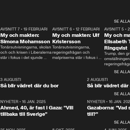
SE ALLA
7
AVSNITT 7
•
19 FEBRUARI
24:30
AVSNITT 6
•
12 FEBRUARI
27:30
AVSNITT 5
•
My och makten:
My och makten: Ulf
My och ma
Simona Mohamsson
Kristersson
Elisabeth
 
Tonårsutvisningarna, skolan 
Tonårsutvisningarna, 
Ringqvist
och och krisen i Liberalerna 
regeringsfrågan och 
Trump, den gr
står i fokus i det sjunde 
matpriserna står i fokus i 
omställningen
avsnittet av ”My och 
det sjätte avsnittet av ”My 
regeringsfråga
makten”. Se när 
och makten”. Se när 
centrum i det 
SE ALLA
Aftonbladets inrikespolitiska 
Aftonbladets inrikespolitiska 
avsnittet av ”
kommentator My 
kommentator My 
6
3 AUGUSTI
1:06
2 AUGUSTI
Makten”. Se nä
Rohwedder ställer 
Rohwedder ställer 
Så blir vädret där du bor
Så blir vädret där
Aftonbladets in
utbildnings- och 
statsminister Ulf Kristersson 
kommentator 
SE ALLA
integrationsminister Simona 
till svars.
Rohwedder stäl
Mohamsson till svars.
Centerpartiets
2
NYHETER
•
16 JAN. 2025
1:01
NYHETER
•
16 JAN. 20
Thand Ring till
Ahmed, 40, är fast i Gaza: ”Vill
Gazaborna: ”Vad s
tillbaka till Sverige”
till?”
SE ALLA