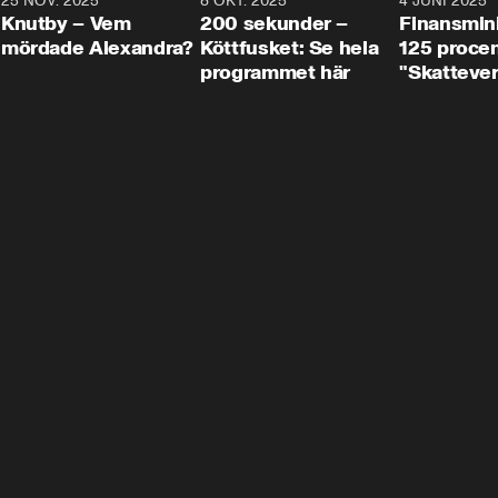
3
25 NOV. 2025
31:05
8 OKT. 2025
4:29
4 JUNI 2025
Knutby – Vem
200 sekunder –
Finansmin
mördade Alexandra?
Köttfusket: Se hela
125 procent
programmet här
"Skattever
viktig uppg