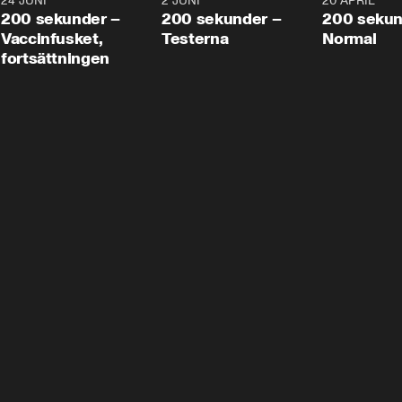
24 JUNI
5:00
2 JUNI
4:23
20 APRIL
200 sekunder –
200 sekunder –
200 sekun
Vaccinfusket,
Testerna
Normal
fortsättningen