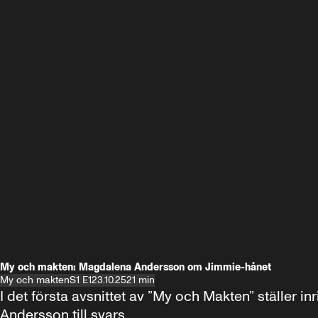
My och makten: Magdalena Andersson om Jimmie-hånet
My och makten
S1 E1
23.10.25
21 min
I det första avsnittet av ”My och Makten” ställe
Andersson till svars.