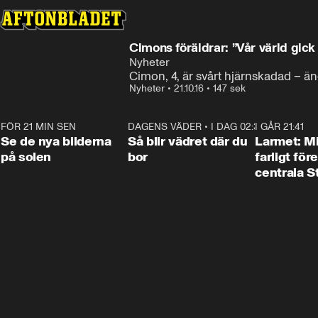
Cimons föräldrar: ”Vår värld gick
Nyheter
Cimon, 4, är svårt hjärnskadad – ä
Nyheter
•
21.10.16
•
147 sek
FÖR 21 MIN SEN
0:19
DAGENS VÄDER
•
I DAG 02:30
1:06
I GÅR 21:41
Se de nya bilderna
Så blir vädret där du
Larmet: M
på solen
bor
farligt för
centrala 