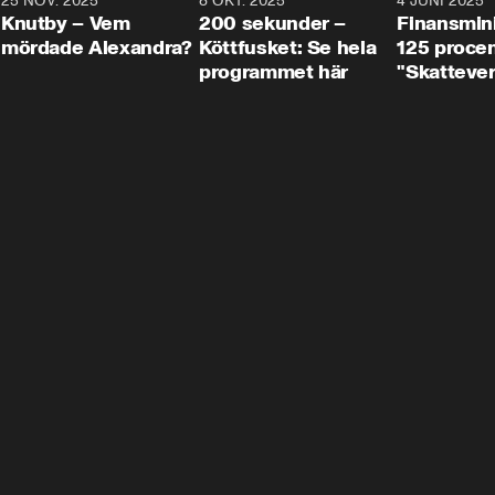
3
25 NOV. 2025
31:05
8 OKT. 2025
4:29
4 JUNI 2025
Knutby – Vem
200 sekunder –
Finansmin
mördade Alexandra?
Köttfusket: Se hela
125 procent
programmet här
"Skattever
viktig uppg