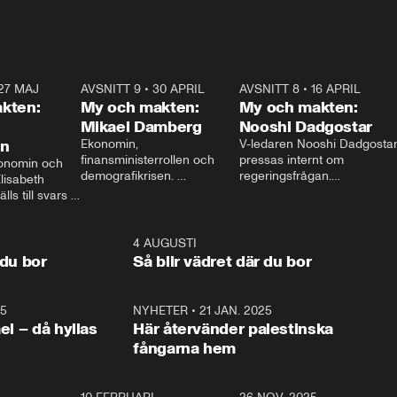
27 MAJ
3:51
AVSNITT 9
•
30 APRIL
24:00
AVSNITT 8
•
16 APRIL
25:1
kten:
My och makten:
My och makten:
Mikael Damberg
Nooshi Dadgostar
on
Ekonomin, 
V-ledaren Nooshi Dadgostar
finansministerrollen och 
pressas internt om 
onomin och 
demografikrisen. 
regeringsfrågan.

lisabeth 
Oppositionen ställs till svars 
I Aftonbladets 
ls till svars 
när Socialdemokraternas 
partiledarutfrågning ”My 
stern gästar 
Mikael Damberg gästar My 
och Makten” sätter hon ner 
My och Makten. 
och Makten. 
foten mot kritikerna:

1:06
4 AUGUSTI
1:0
– Vi ställer upp i val. Ska vi 
 du bor
Så blir vädret där du bor
vara med så sitter vi förstås 
25
1:22
NYHETER
•
21 JAN. 2025
0:5
ael – då hyllas
Här återvänder palestinska
fångarna hem