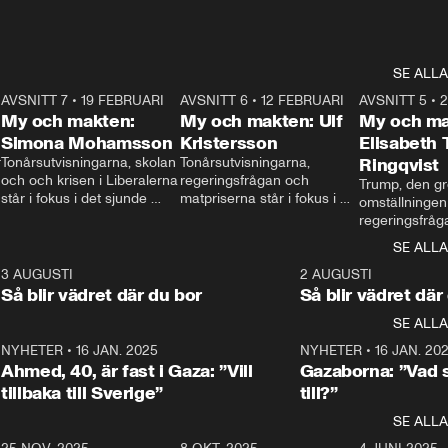
SE ALLA
7
AVSNITT 7
•
19 FEBRUARI
24:30
AVSNITT 6
•
12 FEBRUARI
27:30
AVSNITT 5
•
My och makten:
My och makten: Ulf
My och ma
Simona Mohamsson
Kristersson
Elisabeth
 
Tonårsutvisningarna, skolan 
Tonårsutvisningarna, 
Ringqvist
och och krisen i Liberalerna 
regeringsfrågan och 
Trump, den gr
står i fokus i det sjunde 
matpriserna står i fokus i 
omställningen
avsnittet av ”My och 
det sjätte avsnittet av ”My 
regeringsfråga
makten”. Se när 
och makten”. Se när 
centrum i det 
SE ALLA
Aftonbladets inrikespolitiska 
Aftonbladets inrikespolitiska 
avsnittet av ”
kommentator My 
kommentator My 
6
3 AUGUSTI
1:06
2 AUGUSTI
Makten”. Se nä
Rohwedder ställer 
Rohwedder ställer 
Så blir vädret där du bor
Så blir vädret där
Aftonbladets in
utbildnings- och 
statsminister Ulf Kristersson 
kommentator 
SE ALLA
integrationsminister Simona 
till svars.
Rohwedder stäl
Mohamsson till svars.
Centerpartiets
2
NYHETER
•
16 JAN. 2025
1:01
NYHETER
•
16 JAN. 20
Thand Ring till
Ahmed, 40, är fast i Gaza: ”Vill
Gazaborna: ”Vad s
tillbaka till Sverige”
till?”
SE ALLA