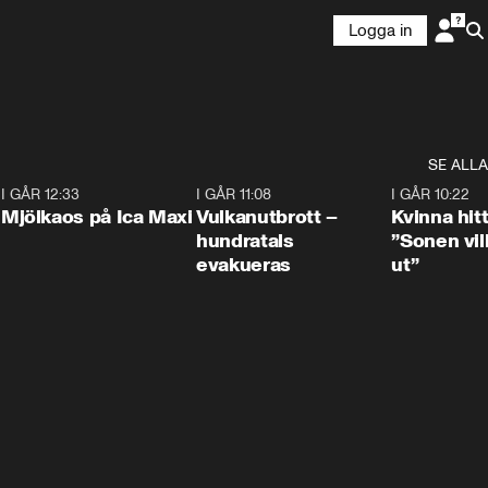
Logga in
SE ALLA
0
I GÅR 12:33
0:24
I GÅR 11:08
0:27
I GÅR 10:22
Mjölkaos på Ica Maxi
Vulkanutbrott –
Kvinna hit
hundratals
”Sonen vill
evakueras
ut”