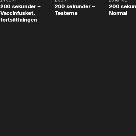
24 JUNI
5:00
2 JUNI
4:23
20 APRIL
200 sekunder –
200 sekunder –
200 sekun
Vaccinfusket,
Testerna
Normal
fortsättningen