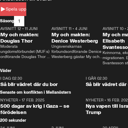
Spela upp
1
Säsong
AVSNITT 12
•
11 JUNI
26:27
AVSNITT 11
•
4 JUNI
23:40
AVSNITT 10
•
My och makten:
My och makten:
My och ma
Douglas Thor
Denice Westerberg
Elisabeth
Moderata 
Ungsvenskarnas 
Svantess
ungdomsförbundet (MUF:s) 
förbundsordförande Denice 
Kvinnorna, ek
ordförande Douglas Thor 
Westerberg gästar My och 
migrationen. E
gästar My och makten. I 
makten. I avsnittet 
Svantesson stäl
avsnittet diskuteras 
diskuteras migrationsfrågan 
när finansmini
Väder
tonårsutvisningarna och hur 
och hur SD ska locka 
Moderaterna ska locka 
kvinnliga väljare. 
I DAG 02:30
1:06
I GÅR 02:30
väljare till valet i höst. 
Så blir vädret där du bor
Så blir vädret där
Senaste om konflikten i Mellanöstern
NYHETER
•
17 FEB. 2025
0:45
NYHETER
•
16 FEB. 20
500 dagar av krig i Gaza – se
Nya vapen till Isr
förödelsen
Trump
200 sekunder