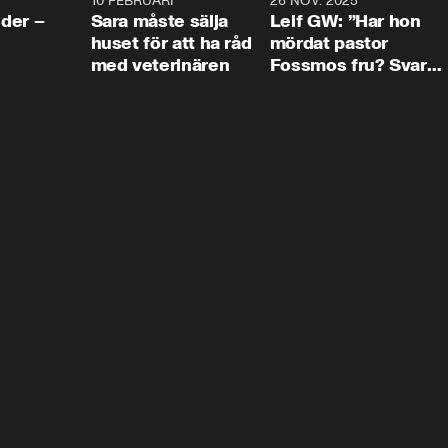
4:24
10 FEBRUARI
4:13
26 NOV. 2025
8:1
der –
Sara måste sälja
Leif GW: ”Har hon
huset för att ha råd
mördat pastor
med veterinären
Fossmos fru? Svar
nej.”