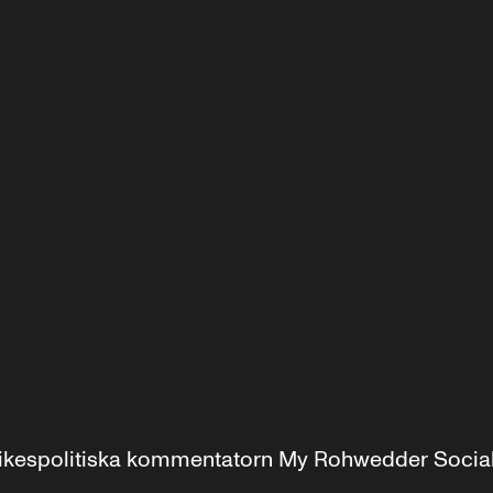
r inrikespolitiska kommentatorn My Rohwedder Soci