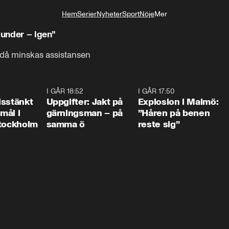
Hem
Serier
Nyheter
Sport
Nöje
Mer
Livsstil
 under – igen”
ndå minskas assistansen
0:35
I GÅR 18:52
0:33
I GÅR 17:50
1:1
isstänkt
Uppgifter: Jakt på
Explosion i Malmö:
emål i
gärningsman – på
”Håren på benen
Stockholm
samma ö
reste sig”