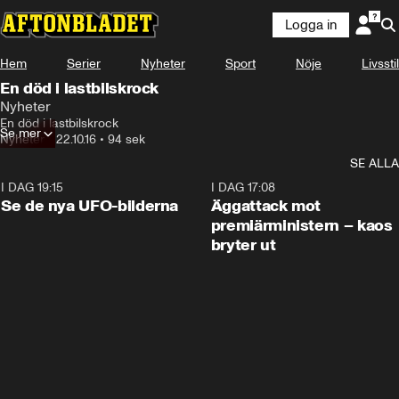
Logga in
Hem
Serier
Nyheter
Sport
Nöje
Livsstil
En död i lastbilskrock
Nyheter
En död i lastbilskrock
Se mer
Nyheter
•
22.10.16
•
94 sek
SE ALLA
I DAG 19:15
0:36
I DAG 17:08
Se de nya UFO-bilderna
Äggattack mot
premiärministern – kaos
bryter ut