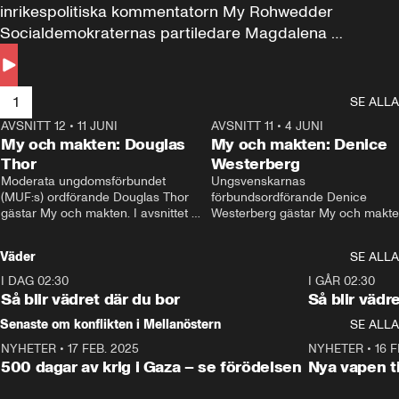
inrikespolitiska kommentatorn My Rohwedder 
Socialdemokraternas partiledare Magdalena 
Andersson till svars.
1
SE ALLA
AVSNITT 12
•
11 JUNI
26:27
AVSNITT 11
•
4 JUNI
2
My och makten: Douglas
My och makten: Denice
Thor
Westerberg
Moderata ungdomsförbundet 
Ungsvenskarnas 
(MUF:s) ordförande Douglas Thor 
förbundsordförande Denice 
gästar My och makten. I avsnittet 
Westerberg gästar My och makten.
diskuteras tonårsutvisningarna och 
avsnittet diskuteras migrationsfrå
hur Moderaterna ska locka väljare till 
och hur SD ska locka kvinnliga 
Väder
SE ALLA
valet i höst. 
väljare. 
I DAG 02:30
1:06
I GÅR 02:30
Så blir vädret där du bor
Så blir vädr
Senaste om konflikten i Mellanöstern
SE ALLA
NYHETER
•
17 FEB. 2025
0:45
NYHETER
•
16 F
500 dagar av krig i Gaza – se förödelsen
Nya vapen ti