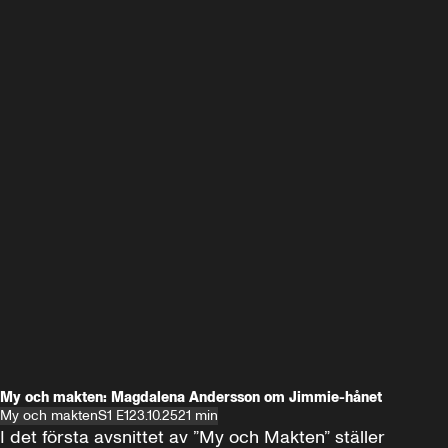
My och makten: Magdalena Andersson om Jimmie-hånet
My och makten
S1 E1
23.10.25
21 min
I det första avsnittet av ”My och Makten” ställer 