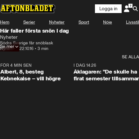
Logga in
Hem
Serier
Nyheter
Sport
Nöje
Livsstil
Här faller första snön i dag
Nyheter
Södra Sverige får snöblask
Se mer
Nyheter
•
22.10.16
•
3 min
SE ALLA
FÖR 4 MIN SEN
0:54
I DAG 14:26
Albert, 8, besteg
Åklagaren: ”De skulle ha
Kebnekaise – vill högre
firat semester tillsamma