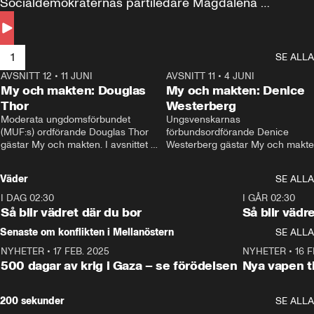
Socialdemokraternas partiledare Magdalena 
Andersson till svars.
1
SE ALLA
AVSNITT 12
•
11 JUNI
26:27
AVSNITT 11
•
4 JUNI
2
My och makten: Douglas
My och makten: Denice
Thor
Westerberg
Moderata ungdomsförbundet 
Ungsvenskarnas 
(MUF:s) ordförande Douglas Thor 
förbundsordförande Denice 
gästar My och makten. I avsnittet 
Westerberg gästar My och makten.
diskuteras tonårsutvisningarna och 
avsnittet diskuteras migrationsfrå
hur Moderaterna ska locka väljare till 
och hur SD ska locka kvinnliga 
Väder
SE ALLA
valet i höst. 
väljare. 
I DAG 02:30
1:06
I GÅR 02:30
Så blir vädret där du bor
Så blir vädr
Senaste om konflikten i Mellanöstern
SE ALLA
NYHETER
•
17 FEB. 2025
0:45
NYHETER
•
16 F
500 dagar av krig i Gaza – se förödelsen
Nya vapen ti
200 sekunder
SE ALLA