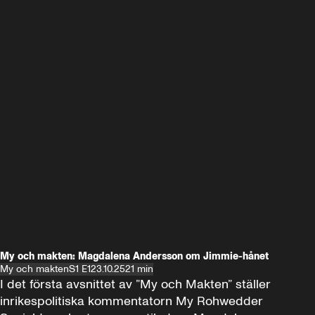
My och makten: Magdalena Andersson om Jimmie-hånet
My och makten
S1 E1
23.10.25
21 min
I det första avsnittet av ”My och Makten” ställer 
inrikespolitiska kommentatorn My Rohwedder 