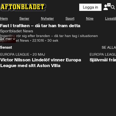
Logga in
Hem
Serier
Nyheter
Sport
Nöje
Livsstil
Fast i trafiken – då tar han fram detta
Sportbladet News
Ingenting rör sig efter branden – då tar han tag i situationen
Se mer
Sportbladet News
•
22.10.16
•
30 sek
Senast
SE ALLA
EUROPA LEAGUE
•
20 MAJ
1:32
EUROPA LEAG
Victor Nilsson Lindelöf vinner Europa
Självmål frå
League med sitt Aston Villa