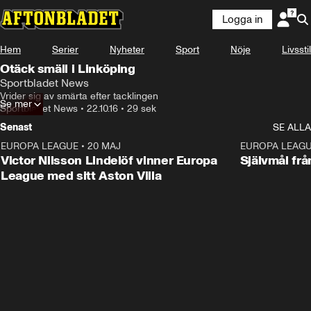
Logga in
Hem
Serier
Nyheter
Sport
Nöje
Livsstil
Otäck smäll i Linköping
Sportbladet News
Vrider sig av smärta efter tacklingen
Se mer
Sportbladet News
•
22.10.16
•
29 sek
Senast
SE ALLA
EUROPA LEAGUE
•
20 MAJ
1:32
EUROPA LEAG
Victor Nilsson Lindelöf vinner Europa
Självmål frå
League med sitt Aston Villa