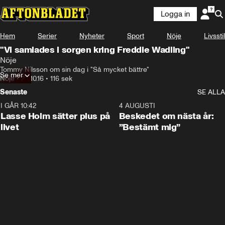
Logga in
Hem
Serier
Nyheter
Sport
Nöje
Livsstil
"Vi samlades i sorgen kring Freddie Wadling"
Nöje
Tommy Nilsson om sin dag i "Så mycket bättre"
Se mer
Nöje
•
22.10.16
•
116 sek
Senaste
SE ALLA
I GÅR 10:42
1:04
4 AUGUSTI
Lasse Holm sätter plus på
Beskedet om nästa år:
livet
”Bestämt mig”