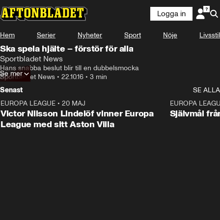
Logga in
Hem
Serier
Nyheter
Sport
Nöje
Livsstil
Ska spela hjälte – förstör för alla
Sportbladet News
Hans snabba beslut blir till en dubbelsmocka
Se mer
Sportbladet News
•
22.10.16
•
3 min
Senast
SE ALLA
EUROPA LEAGUE
•
20 MAJ
1:32
EUROPA LEAG
Victor Nilsson Lindelöf vinner Europa
Självmål frå
League med sitt Aston Villa