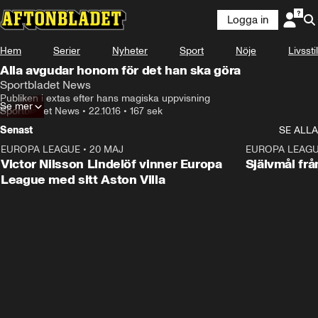
Logga in
Hem
Serier
Nyheter
Sport
Nöje
Livsstil
Alla avgudar honom för det han ska göra
Sportbladet News
Publiken i extas efter hans magiska uppvisning
Se mer
Sportbladet News
•
22.10.16
•
167 sek
Senast
SE ALLA
EUROPA LEAGUE
•
20 MAJ
1:32
EUROPA LEAG
Victor Nilsson Lindelöf vinner Europa
Självmål frå
League med sitt Aston Villa