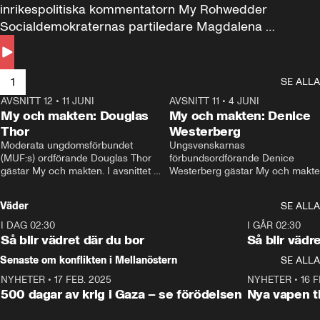
inrikespolitiska kommentatorn My Rohwedder 
Socialdemokraternas partiledare Magdalena 
Andersson till svars.
1
SE ALLA
AVSNITT 12
•
11 JUNI
26:27
AVSNITT 11
•
4 JUNI
2
My och makten: Douglas
My och makten: Denice
Thor
Westerberg
Moderata ungdomsförbundet 
Ungsvenskarnas 
(MUF:s) ordförande Douglas Thor 
förbundsordförande Denice 
gästar My och makten. I avsnittet 
Westerberg gästar My och makten.
diskuteras tonårsutvisningarna och 
avsnittet diskuteras migrationsfrå
hur Moderaterna ska locka väljare till 
och hur SD ska locka kvinnliga 
Väder
SE ALLA
valet i höst. 
väljare. 
I DAG 02:30
1:06
I GÅR 02:30
Så blir vädret där du bor
Så blir vädr
Senaste om konflikten i Mellanöstern
SE ALLA
NYHETER
•
17 FEB. 2025
0:45
NYHETER
•
16 F
500 dagar av krig i Gaza – se förödelsen
Nya vapen ti