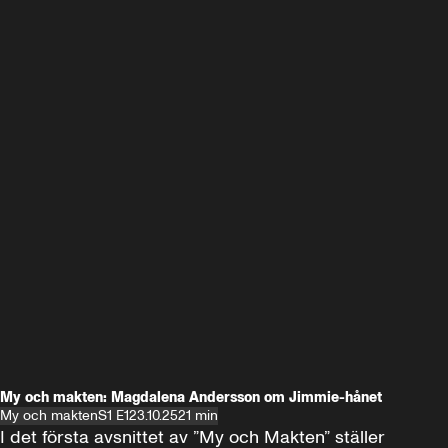
My och makten: Magdalena Andersson om Jimmie-hånet
My och makten
S1 E1
23.10.25
21 min
I det första avsnittet av ”My och Makten” ställer 