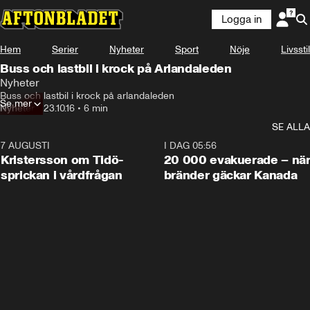
Logga in
Hem
Serier
Nyheter
Sport
Nöje
Livsstil
Buss och lastbil i krock på Arlandaleden
Nyheter
Buss och lastbil i krock på arlandaleden
Se mer
Nyheter
•
23.10.16
•
6 min
SE ALLA
7 AUGUSTI
0:42
I DAG 05:56
Kristersson om Tidö-
20 000 evakuerade – nä
sprickan i vårdfrågan
bränder gäckar Kanada