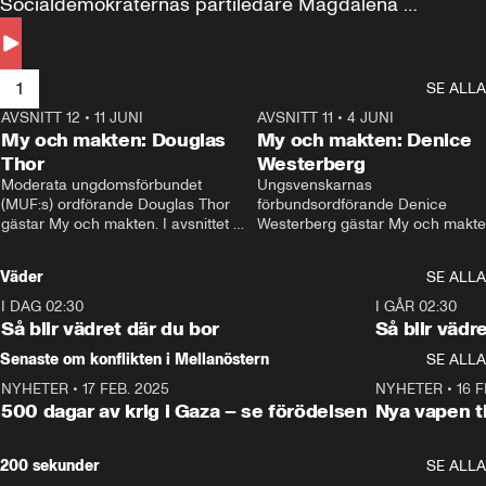
Socialdemokraternas partiledare Magdalena 
Andersson till svars.
1
SE ALLA
AVSNITT 12
•
11 JUNI
26:27
AVSNITT 11
•
4 JUNI
2
My och makten: Douglas
My och makten: Denice
Thor
Westerberg
Moderata ungdomsförbundet 
Ungsvenskarnas 
(MUF:s) ordförande Douglas Thor 
förbundsordförande Denice 
gästar My och makten. I avsnittet 
Westerberg gästar My och makten.
diskuteras tonårsutvisningarna och 
avsnittet diskuteras migrationsfrå
hur Moderaterna ska locka väljare till 
och hur SD ska locka kvinnliga 
Väder
SE ALLA
valet i höst. 
väljare. 
I DAG 02:30
1:06
I GÅR 02:30
Så blir vädret där du bor
Så blir vädr
Senaste om konflikten i Mellanöstern
SE ALLA
NYHETER
•
17 FEB. 2025
0:45
NYHETER
•
16 F
500 dagar av krig i Gaza – se förödelsen
Nya vapen ti
200 sekunder
SE ALLA