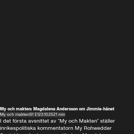
My och makten: Magdalena Andersson om Jimmie-hånet
My och makten
S1 E1
23.10.25
21 min
I det första avsnittet av ”My och Makten” ställer 
inrikespolitiska kommentatorn My Rohwedder 