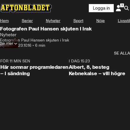
Logga in
Hem
Serier
Nyheter
Sport
Nöje
Livsstil
Fotografen Paul Hansen skjuten i Irak
Nyheter
Fotografen Paul Hansen skjuten i Irak
Se mer
Nyheter
•
23.10.16
•
6 min
SE ALLA
FÖR 11 MIN SEN
0:45
I DAG 15:23
Här somnar programledaren
Albert, 8, besteg
– i sändning
Kebnekaise – vill högre