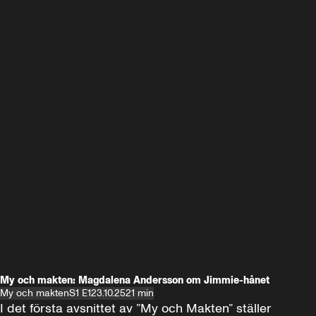
My och makten: Magdalena Andersson om Jimmie-hånet
My och makten
S1 E1
23.10.25
21 min
I det första avsnittet av ”My och Makten” ställer 