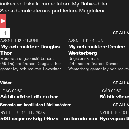
inrikespolitiska kommentatorn My Rohwedder 
Socialdemokraternas partiledare Magdalena 
Andersson till svars.
1
SE ALLA
AVSNITT 12
•
11 JUNI
26:27
AVSNITT 11
•
4 JUNI
2
My och makten: Douglas
My och makten: Denice
Thor
Westerberg
Moderata ungdomsförbundet 
Ungsvenskarnas 
(MUF:s) ordförande Douglas Thor 
förbundsordförande Denice 
gästar My och makten. I avsnittet 
Westerberg gästar My och makten.
diskuteras tonårsutvisningarna och 
avsnittet diskuteras migrationsfrå
hur Moderaterna ska locka väljare till 
och hur SD ska locka kvinnliga 
Väder
SE ALLA
valet i höst. 
väljare. 
I DAG 02:30
1:06
I GÅR 02:30
Så blir vädret där du bor
Så blir vädr
Senaste om konflikten i Mellanöstern
SE ALLA
NYHETER
•
17 FEB. 2025
0:45
NYHETER
•
16 F
500 dagar av krig i Gaza – se förödelsen
Nya vapen ti