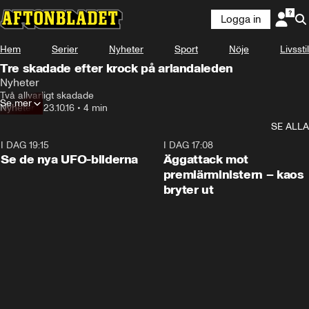
Logga in
Hem
Serier
Nyheter
Sport
Nöje
Livsstil
Tre skadade efter krock på arlandaleden
Nyheter
Två allvarligt skadade
Se mer
Nyheter
•
23.10.16
•
4 min
SE ALLA
I DAG 19:15
0:36
I DAG 17:08
Se de nya UFO-bilderna
Äggattack mot
premiärministern – kaos
bryter ut