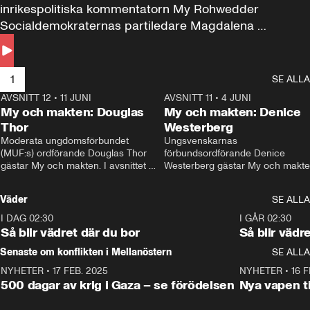
inrikespolitiska kommentatorn My Rohwedder 
Socialdemokraternas partiledare Magdalena 
Andersson till svars.
1
SE ALLA
AVSNITT 12
•
11 JUNI
26:27
AVSNITT 11
•
4 JUNI
2
My och makten: Douglas
My och makten: Denice
Thor
Westerberg
Moderata ungdomsförbundet 
Ungsvenskarnas 
(MUF:s) ordförande Douglas Thor 
förbundsordförande Denice 
gästar My och makten. I avsnittet 
Westerberg gästar My och makten.
diskuteras tonårsutvisningarna och 
avsnittet diskuteras migrationsfrå
hur Moderaterna ska locka väljare till 
och hur SD ska locka kvinnliga 
Väder
SE ALLA
valet i höst. 
väljare. 
I DAG 02:30
1:06
I GÅR 02:30
Så blir vädret där du bor
Så blir vädr
Senaste om konflikten i Mellanöstern
SE ALLA
NYHETER
•
17 FEB. 2025
0:45
NYHETER
•
16 F
500 dagar av krig i Gaza – se förödelsen
Nya vapen ti