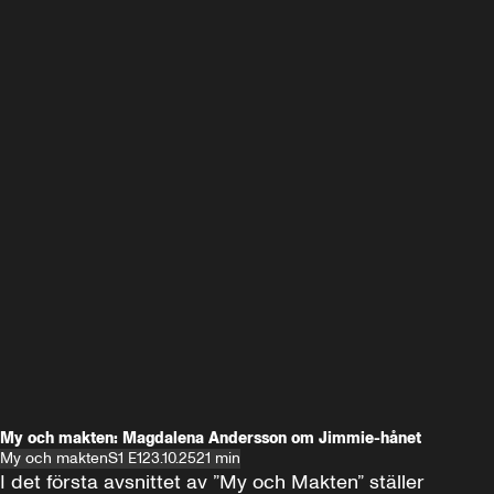
My och makten: Magdalena Andersson om Jimmie-hånet
My och makten
S1 E1
23.10.25
21 min
I det första avsnittet av ”My och Makten” ställer 