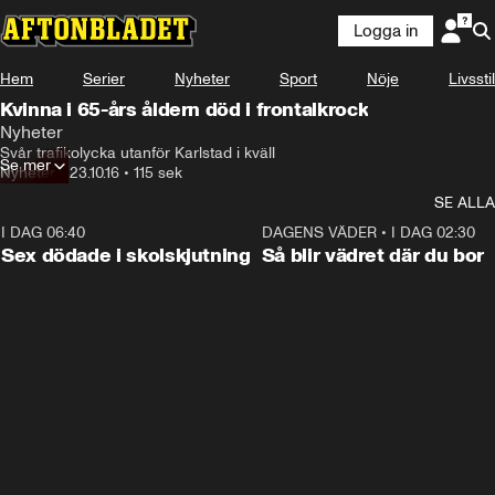
Logga in
Hem
Serier
Nyheter
Sport
Nöje
Livsstil
Kvinna i 65-års åldern död i frontalkrock
Nyheter
Svår trafikolycka utanför Karlstad i kväll
Se mer
Nyheter
•
23.10.16
•
115 sek
SE ALLA
I DAG 06:40
0:47
DAGENS VÄDER
•
I DAG 02:30
Sex dödade i skolskjutning
Så blir vädret där du bor