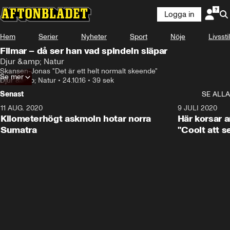
Logga in
Hem
Serier
Nyheter
Sport
Nöje
Livsstil
Filmar – då ser han vad spindeln släpar
Djur &amp; Natur
Skansen-Jonas "Det är ett helt normalt skeende"
Se mer
Djur &amp; Natur
•
24.10.16
•
39 sek
Senast
SE ALLA
11 AUG. 2020
0:41
9 JULI 2020
Kilometerhögt askmoln hotar norra
Här korsar 
Sumatra
"Coolt att s