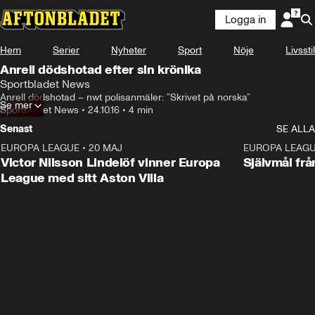
Logga in
Hem
Serier
Nyheter
Sport
Nöje
Livsstil
Anrell dödshotad efter sin krönika
Sportbladet News
Anrell dödshotad – nwt polisanmäler: ”Skrivet på norska”
Se mer
Sportbladet News
•
24.10.16
•
4 min
Senast
SE ALLA
EUROPA LEAGUE
•
20 MAJ
1:32
EUROPA LEAG
Victor Nilsson Lindelöf vinner Europa
Självmål frå
League med sitt Aston Villa