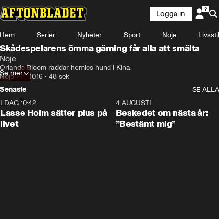
Logga in
Hem
Serier
Nyheter
Sport
Nöje
Livsstil
Skådespelarens ömma gärning får alla att smälta
Nöje
Orlando Bloom räddar hemlös hund i Kina.
Se mer
Nöje
•
25.10.16
•
48 sek
Senaste
SE ALLA
I DAG 10:42
1:04
4 AUGUSTI
Lasse Holm sätter plus på
Beskedet om nästa år:
livet
”Bestämt mig”