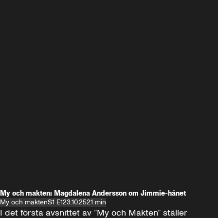
My och makten: Magdalena Andersson om Jimmie-hånet
My och makten
S1 E1
23.10.25
21 min
I det första avsnittet av ”My och Makten” ställer 