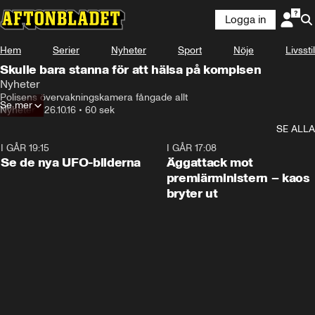
Logga in
Hem
Serier
Nyheter
Sport
Nöje
Livsstil
Skulle bara stanna för att hälsa på kompisen
Nyheter
Polisens övervakningskamera fångade allt
Se mer
Nyheter
•
26.10.16
•
60 sek
SE ALLA
I GÅR 19:15
0:36
I GÅR 17:08
Se de nya UFO-bilderna
Äggattack mot
premiärministern – kaos
bryter ut