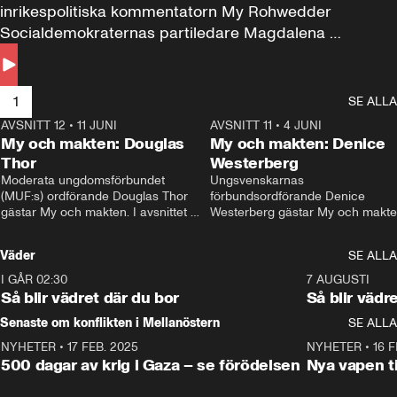
inrikespolitiska kommentatorn My Rohwedder 
Socialdemokraternas partiledare Magdalena 
Andersson till svars.
1
SE ALLA
AVSNITT 12
•
11 JUNI
26:27
AVSNITT 11
•
4 JUNI
2
My och makten: Douglas
My och makten: Denice
Thor
Westerberg
Moderata ungdomsförbundet 
Ungsvenskarnas 
(MUF:s) ordförande Douglas Thor 
förbundsordförande Denice 
gästar My och makten. I avsnittet 
Westerberg gästar My och makten.
diskuteras tonårsutvisningarna och 
avsnittet diskuteras migrationsfrå
hur Moderaterna ska locka väljare till 
och hur SD ska locka kvinnliga 
Väder
SE ALLA
valet i höst. 
väljare. 
I GÅR 02:30
1:06
7 AUGUSTI
Så blir vädret där du bor
Så blir vädr
Senaste om konflikten i Mellanöstern
SE ALLA
NYHETER
•
17 FEB. 2025
0:45
NYHETER
•
16 F
500 dagar av krig i Gaza – se förödelsen
Nya vapen ti