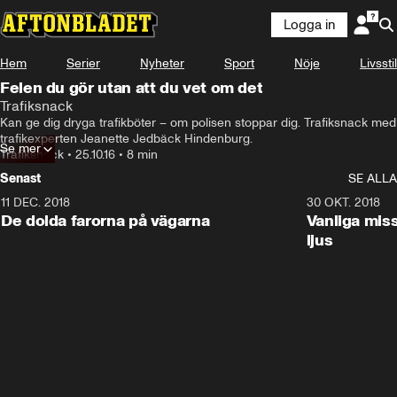
Logga in
Hem
Serier
Nyheter
Sport
Nöje
Livsstil
Felen du gör utan att du vet om det
Trafiksnack
Kan ge dig dryga trafikböter – om polisen stoppar dig. Trafiksnack med 
trafikexperten Jeanette Jedbäck Hindenburg.
Se mer
Trafiksnack
•
25.10.16
•
8 min
Senast
SE ALLA
11 DEC. 2018
7:24
30 OKT. 2018
De dolda farorna på vägarna
Vanliga mis
ljus