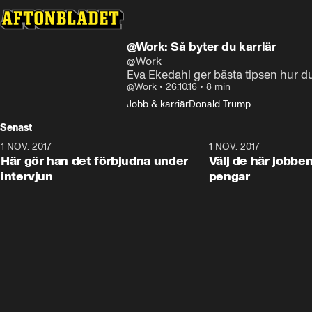
@Work: Så byter du karriär
@Work
Eva Ekedahl ger bästa tipsen hur
@Work
•
26.10.16
•
8 min
Jobb & karriär
Donald Trump
Senast
1 NOV. 2017
9:48
1 NOV. 2017
Här gör han det förbjudna under
Välj de här jobben
intervjun
pengar