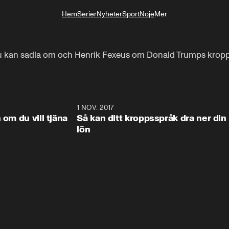
Hem
Serier
Nyheter
Sport
Nöje
Mer
Livsstil
 du kan sadla om och Henrik Fexeus om Donald Trumps krop
9:48
1 NOV. 2017
9:4
 om du vill tjäna
Så kan ditt kroppsspråk dra ner din
lön