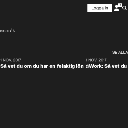
Logga in
psspråk
SE ALLA
8
1 NOV. 2017
9:48
1 NOV. 2017
Så vet du om du har en felaktig lön
@Work: Så vet du a