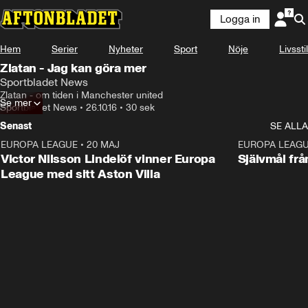
Logga in
Hem
Serier
Nyheter
Sport
Nöje
Livsstil
Zlatan - Jag kan göra mer
Sportbladet News
Zlatan - om tiden i Manchester united
Se mer
Sportbladet News
•
26.10.16
•
30 sek
Senast
SE ALLA
EUROPA LEAGUE
•
20 MAJ
1:32
EUROPA LEAG
Victor Nilsson Lindelöf vinner Europa
Självmål frå
League med sitt Aston Villa