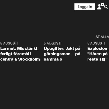
Logga in
SE ALLA
:30
6
5 AUGUSTI
0:35
5 AUGUSTI
0:33
5 AUGUSTI
Larmet: Misstänkt
Uppgifter: Jakt på
Explosion 
farligt föremål i
gärningsman – på
”Håren på
centrala Stockholm
samma ö
reste sig”