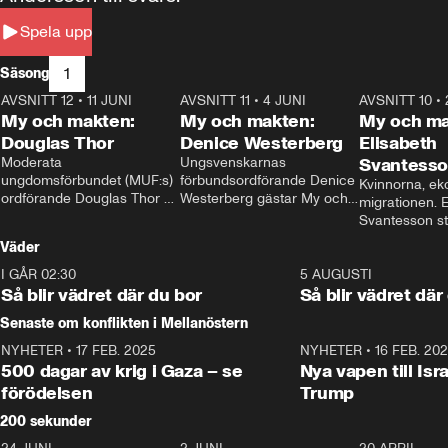
Spela upp
1
Säsong
AVSNITT 12
•
11 JUNI
26:27
AVSNITT 11
•
4 JUNI
23:40
AVSNITT 10
•
My och makten:
My och makten:
My och ma
Douglas Thor
Denice Westerberg
Elisabeth
Moderata 
Ungsvenskarnas 
Svantess
ungdomsförbundet (MUF:s) 
förbundsordförande Denice 
Kvinnorna, ek
ordförande Douglas Thor 
Westerberg gästar My och 
migrationen. E
gästar My och makten. I 
makten. I avsnittet 
Svantesson stäl
avsnittet diskuteras 
diskuteras migrationsfrågan 
när finansmini
Väder
tonårsutvisningarna och hur 
och hur SD ska locka 
Moderaterna ska locka 
kvinnliga väljare. 
I GÅR 02:30
1:06
5 AUGUSTI
väljare till valet i höst. 
Så blir vädret där du bor
Så blir vädret där
Senaste om konflikten i Mellanöstern
NYHETER
•
17 FEB. 2025
0:45
NYHETER
•
16 FEB. 20
500 dagar av krig i Gaza – se
Nya vapen till Isr
förödelsen
Trump
200 sekunder