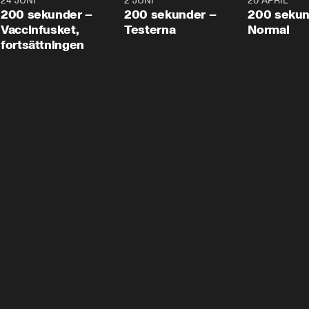
24 JUNI
5:00
2 JUNI
4:23
20 APRIL
200 sekunder –
200 sekunder –
200 sekun
Vaccinfusket,
Testerna
Normal
fortsättningen