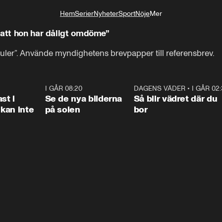
Hem
Serier
Nyheter
Sport
Nöje
Mer
Livsstil
 att hon har dåligt omdöme”
uler”. Använde myndighetens brevpapper till referensbrev.
1:26
I GÅR 08:20
0:31
DAGENS VÄDER
•
I GÅR 02
1:0
st i
Se de nya bilderna
Så blir vädret där du
kan inte
på solen
bor