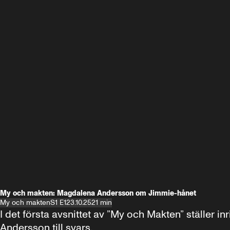
My och makten: Magdalena Andersson om Jimmie-hånet
My och makten
S1 E1
23.10.25
21 min
I det första avsnittet av ”My och Makten” ställe
Andersson till svars.