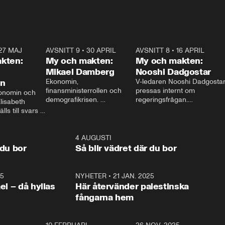
27 MAJ
3:51
AVSNITT 9
•
30 APRIL
24:00
AVSNITT 8
•
16 APRIL
25:1
kten:
My och makten:
My och makten:
Mikael Damberg
Nooshi Dadgostar
on
Ekonomin, 
V-ledaren Nooshi Dadgostar
finansministerrollen och 
pressas internt om 
onomin och 
demografikrisen. 
regeringsfrågan.

lisabeth 
Oppositionen ställs till svars 
I Aftonbladets 
ls till svars 
när Socialdemokraternas 
partiledarutfrågning ”My 
stern gästar 
Mikael Damberg gästar My 
och Makten” sätter hon ner 
My och Makten. 
och Makten. 
foten mot kritikerna:

1:06
4 AUGUSTI
1:0
– Vi ställer upp i val. Ska vi 
 du bor
Så blir vädret där du bor
vara med så sitter vi förstås 
25
1:22
NYHETER
•
21 JAN. 2025
0:5
ael – då hyllas
Här återvänder palestinska
fångarna hem