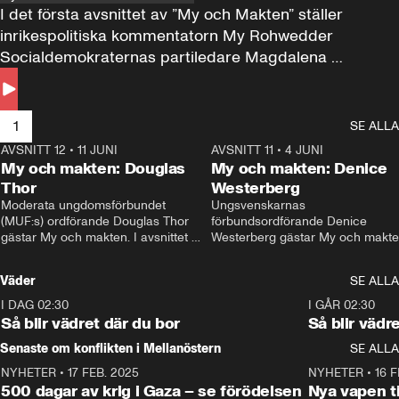
I det första avsnittet av ”My och Makten” ställer 
inrikespolitiska kommentatorn My Rohwedder 
Socialdemokraternas partiledare Magdalena 
Andersson till svars.
1
SE ALLA
AVSNITT 12
•
11 JUNI
26:27
AVSNITT 11
•
4 JUNI
2
My och makten: Douglas
My och makten: Denice
Thor
Westerberg
Moderata ungdomsförbundet 
Ungsvenskarnas 
(MUF:s) ordförande Douglas Thor 
förbundsordförande Denice 
gästar My och makten. I avsnittet 
Westerberg gästar My och makten.
diskuteras tonårsutvisningarna och 
avsnittet diskuteras migrationsfrå
hur Moderaterna ska locka väljare till 
och hur SD ska locka kvinnliga 
Väder
SE ALLA
valet i höst. 
väljare. 
I DAG 02:30
1:06
I GÅR 02:30
Så blir vädret där du bor
Så blir vädr
Senaste om konflikten i Mellanöstern
SE ALLA
NYHETER
•
17 FEB. 2025
0:45
NYHETER
•
16 F
500 dagar av krig i Gaza – se förödelsen
Nya vapen ti