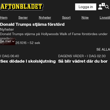
Logga in
Hem
Serier
Nyheter
Sport
Nöje
Livsstil
Donald Trumps stjärna förstörd
Nyheter
Donald Trumps stjärna på Hollywoods Walk of Fame förstördes under 
onsdagen.
Se mer
Nyheter
•
26.10.16
•
52 sek
SE ALLA
I DAG 06:40
0:47
DAGENS VÄDER
•
I DAG 02:30
Sex dödade i skolskjutning
Så blir vädret där du bor