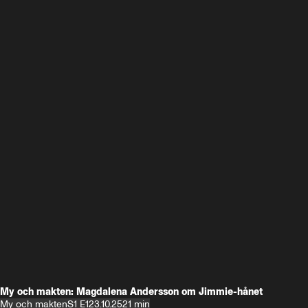
My och makten: Magdalena Andersson om Jimmie-hånet
My och makten
S1 E1
23.10.25
21 min