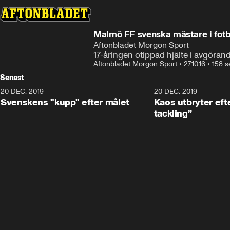
Malmö FF svenska mästare i fotb
Aftonbladet Morgon Sport
17-åringen otippad hjälte i avgöra
Aftonbladet Morgon Sport
•
27.10.16
•
158 s
Senast
20 DEC. 2019
0:44
20 DEC. 2019
Svenskens "kupp" efter målet
Kaos utbryter efte
tackling”