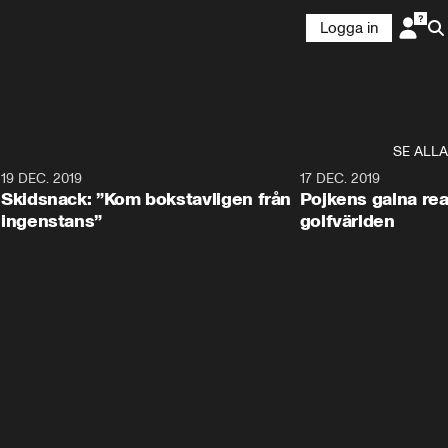
Logga in
SE ALLA
8
19 DEC. 2019
17 DEC. 2019
Skidsnack: ”Kom bokstavligen från
Pojkens galna rea
ingenstans”
golfvärlden