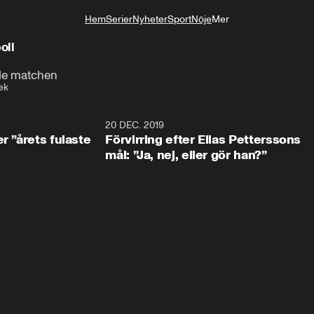
Hem
Serier
Nyheter
Sport
Nöje
Mer
Livsstil
oll
nde matchen
ek
0:49
20 DEC. 2019
1:0
r ”årets fulaste
Förvirring efter Elias Petterssons
mål: ”Ja, nej, eller gör han?”