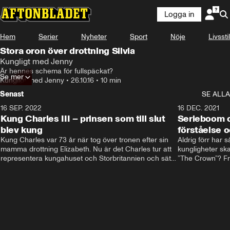
Logga in
Hem
Serier
Nyheter
Sport
Nöje
Livsstil
Stora oron över drottning Silvia
Kungligt med Jenny
Är hennes schema för fullspäckat?
Se mer
Kungligt med Jenny
•
26.10.16
•
10 min
Senast
SE ALLA
16 SEP. 2022
3:40
16 DEC. 2021
Kung Charles III – prinsen som till slut
Serieboom o
blev kung
förståelse o
Kung Charles var 73 år när tog över tronen efter sin 
Aldrig förr har 
mamma drottning Elizabeth. Nu är det Charles tur att 
kungligheter ska
representera kungahuset och Storbritannien och sätta 
”The Crown”? Frå
sin egen prägel på den kungliga rollen.
Storbritannien. 
förståelse och h
kungahuset komm
kungaserier är 