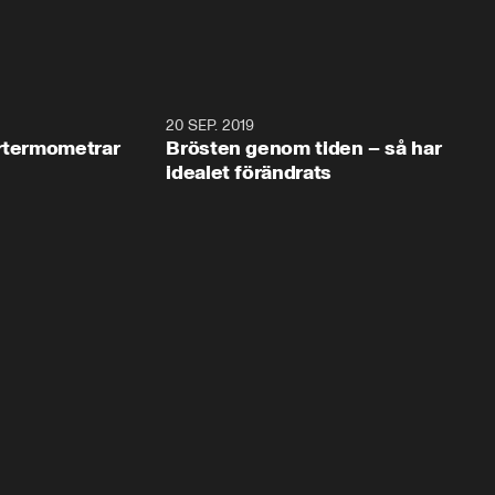
1:24
20 SEP. 2019
3:3
ertermometrar
Brösten genom tiden – så har
idealet förändrats