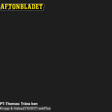
PT-Thomas: Träna ben
Kropp & Hälsa
27.10.16
171 sek
Plus