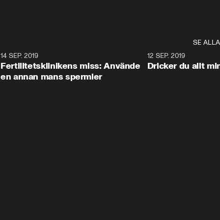
SE ALLA
0
14 SEP. 2019
1:06
12 SEP. 2019
Fertilitetsklinikens miss: Använde
Dricker du allt mi
en annan mans spermier