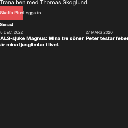
Träna ben med Thomas Skoglund.
Skaffa Plus
Logga in
Senast
8 DEC. 2022
2:42
27 MARS 2020
ALS-sjuke Magnus: Mina tre söner
Peter testar feb
är mina ljusglimtar i livet