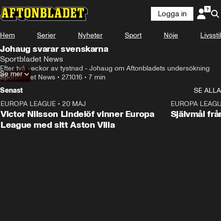
Logga in
Hem
Serier
Nyheter
Sport
Nöje
Livsstil
Johaug svarar svenskarna
Sportbladet News
Efter två veckor av tystnad - Johaug om Aftonbladets undersökning
Se mer
Sportbladet News
•
27.10.16
•
7 min
Senast
SE ALLA
EUROPA LEAGUE
•
20 MAJ
1:32
EUROPA LEAG
Victor Nilsson Lindelöf vinner Europa
Självmål frå
League med sitt Aston Villa