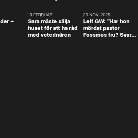
4:24
10 FEBRUARI
4:13
26 NOV. 2025
8:1
der –
Sara måste sälja
Leif GW: ”Har hon
huset för att ha råd
mördat pastor
med veterinären
Fossmos fru? Svar
nej.”