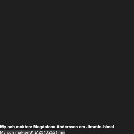
My och makten: Magdalena Andersson om Jimmie-hånet
My och makten
S1 E1
23.10.25
21 min