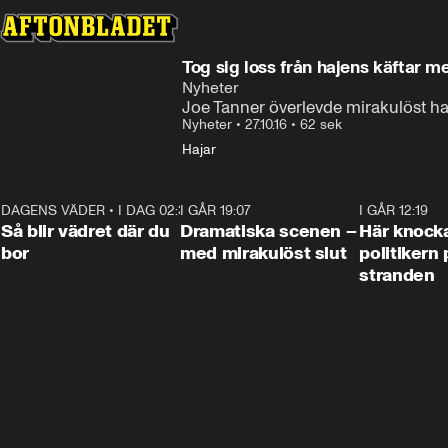
Tog sig loss från hajens käftar 
Nyheter
Joe Tanner överlevde mirakulöst ha
Nyheter
•
27.10.16
•
62 sek
Hajar
DAGENS VÄDER
•
I DAG 02:30
1:06
I GÅR 19:07
0:42
I GÅR 12:19
Så blir vädret där du
Dramatiska scenen –
Här knock
bor
med mirakulöst slut
politikern 
stranden