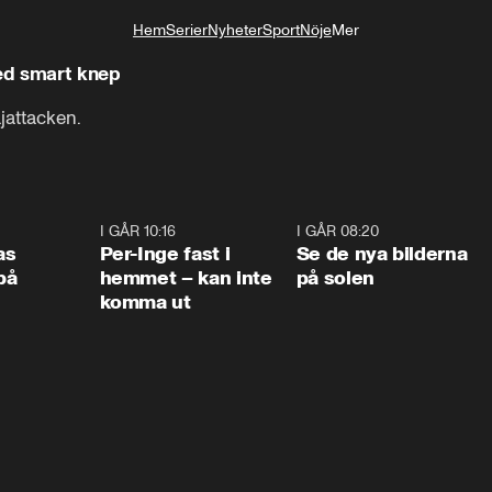
Hem
Serier
Nyheter
Sport
Nöje
Mer
Livsstil
med smart knep
jattacken.
0:45
I GÅR 10:16
1:26
I GÅR 08:20
0:3
as
Per-Inge fast i
Se de nya bilderna
på
hemmet – kan inte
på solen
komma ut