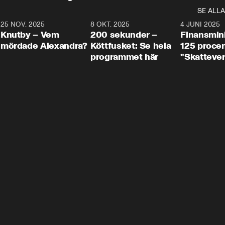
SE ALLA
3
25 NOV. 2025
31:05
8 OKT. 2025
4:29
4 JUNI 2025
Knutby – Vem
200 sekunder –
Finansmin
mördade Alexandra?
Köttfusket: Se hela
125 procent
programmet här
"Skattever
viktig uppg