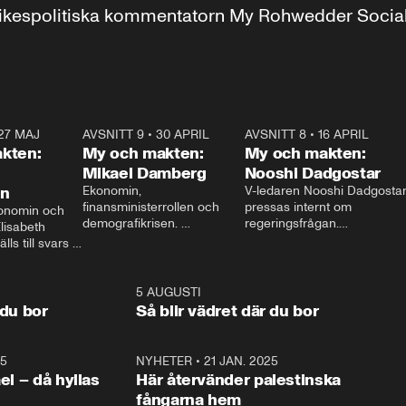
r inrikespolitiska kommentatorn My Rohwedder Soci
27 MAJ
3:51
AVSNITT 9
•
30 APRIL
24:00
AVSNITT 8
•
16 APRIL
25:1
kten:
My och makten:
My och makten:
Mikael Damberg
Nooshi Dadgostar
on
Ekonomin, 
V-ledaren Nooshi Dadgostar
finansministerrollen och 
pressas internt om 
onomin och 
demografikrisen. 
regeringsfrågan.

lisabeth 
Oppositionen ställs till svars 
I Aftonbladets 
ls till svars 
när Socialdemokraternas 
partiledarutfrågning ”My 
stern gästar 
Mikael Damberg gästar My 
och Makten” sätter hon ner 
My och Makten. 
och Makten. 
foten mot kritikerna:

1:06
5 AUGUSTI
1:0
– Vi ställer upp i val. Ska vi 
 du bor
Så blir vädret där du bor
vara med så sitter vi förstås 
25
1:22
NYHETER
•
21 JAN. 2025
0:5
ael – då hyllas
Här återvänder palestinska
fångarna hem