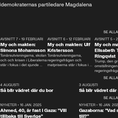
aldemokraternas partiledare Magdalena 
SE ALLA
7
AVSNITT 7
•
19 FEBRUARI
24:30
AVSNITT 6
•
12 FEBRUARI
27:30
AVSNITT 5
•
My och makten:
My och makten: Ulf
My och ma
Simona Mohamsson
Kristersson
Elisabeth
 
Tonårsutvisningarna, skolan 
Tonårsutvisningarna, 
Ringqvist
och och krisen i Liberalerna 
regeringsfrågan och 
Trump, den gr
står i fokus i det sjunde 
matpriserna står i fokus i 
omställningen
avsnittet av ”My och 
det sjätte avsnittet av ”My 
regeringsfråga
makten”. Se när 
och makten”. Se när 
centrum i det 
SE ALLA
Aftonbladets inrikespolitiska 
Aftonbladets inrikespolitiska 
avsnittet av ”
kommentator My 
kommentator My 
6
4 AUGUSTI
1:06
3 AUGUSTI
Makten”. Se nä
Rohwedder ställer 
Rohwedder ställer 
Så blir vädret där du bor
Så blir vädret där
Aftonbladets in
utbildnings- och 
statsminister Ulf Kristersson 
kommentator 
SE ALLA
integrationsminister Simona 
till svars.
Rohwedder stäl
Mohamsson till svars.
Centerpartiets
2
NYHETER
•
16 JAN. 2025
1:01
NYHETER
•
16 JAN. 20
Thand Ring till
Ahmed, 40, är fast i Gaza: ”Vill
Gazaborna: ”Vad s
tillbaka till Sverige”
till?”