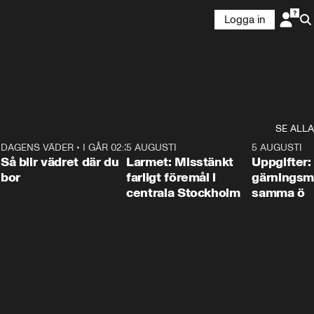
Logga in
SE ALLA
1
DAGENS VÄDER
•
I GÅR 02:30
1:06
5 AUGUSTI
0:35
5 AUGUSTI
Så blir vädret där du
Larmet: Misstänkt
Uppgifter:
bor
farligt föremål i
gärningsm
centrala Stockholm
samma ö