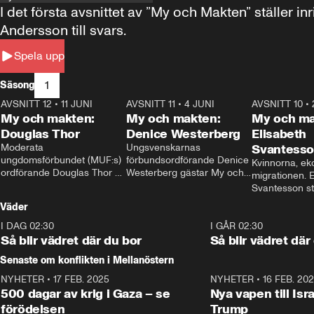
I det första avsnittet av ”My och Makten” ställe
Andersson till svars.
Spela upp
1
Säsong
AVSNITT 12
•
11 JUNI
26:27
AVSNITT 11
•
4 JUNI
23:40
AVSNITT 10
•
My och makten:
My och makten:
My och ma
Douglas Thor
Denice Westerberg
Elisabeth
Moderata 
Ungsvenskarnas 
Svantess
ungdomsförbundet (MUF:s) 
förbundsordförande Denice 
Kvinnorna, ek
ordförande Douglas Thor 
Westerberg gästar My och 
migrationen. E
gästar My och makten. I 
makten. I avsnittet 
Svantesson stäl
avsnittet diskuteras 
diskuteras migrationsfrågan 
när finansmini
Väder
tonårsutvisningarna och hur 
och hur SD ska locka 
Moderaterna ska locka 
kvinnliga väljare. 
I DAG 02:30
1:06
I GÅR 02:30
väljare till valet i höst. 
Så blir vädret där du bor
Så blir vädret där
Senaste om konflikten i Mellanöstern
NYHETER
•
17 FEB. 2025
0:45
NYHETER
•
16 FEB. 20
500 dagar av krig i Gaza – se
Nya vapen till Isr
förödelsen
Trump