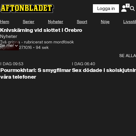
Logga in
Hem
Serier
Nyheter
Sport
Nöje
Livsstil
Knivskärning vid slottet i Örebro
Nyheter
Två gripna - rubricerat som mordfösök
Se mer
Nyheter
•
27.10.16
•
94 sek
SE ALLA
I DAG 09:53
1:36
I DAG 06:40
Pourmokhtari: S smygfilmar
Sex dödade i skolskjutni
våra telefoner