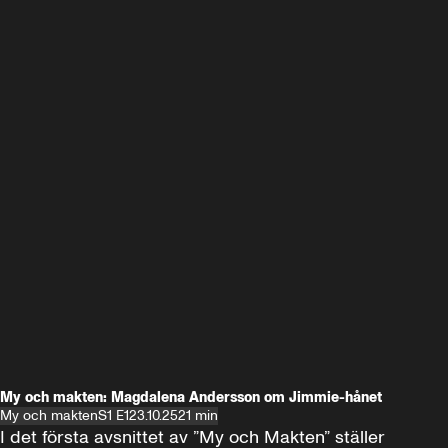
My och makten: Magdalena Andersson om Jimmie-hånet
My och makten
S1 E1
23.10.25
21 min
I det första avsnittet av ”My och Makten” ställer 