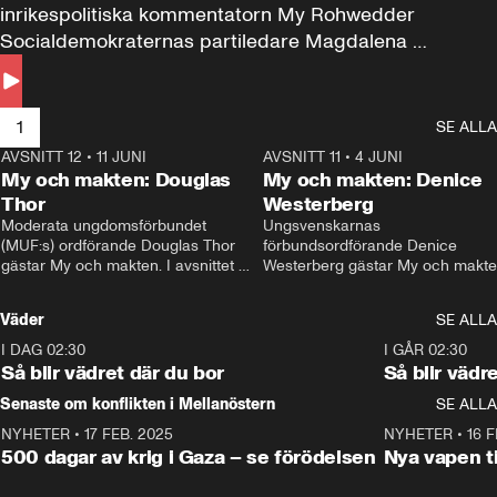
inrikespolitiska kommentatorn My Rohwedder 
Socialdemokraternas partiledare Magdalena 
Andersson till svars.
1
SE ALLA
AVSNITT 12
•
11 JUNI
26:27
AVSNITT 11
•
4 JUNI
2
My och makten: Douglas
My och makten: Denice
Thor
Westerberg
Moderata ungdomsförbundet 
Ungsvenskarnas 
(MUF:s) ordförande Douglas Thor 
förbundsordförande Denice 
gästar My och makten. I avsnittet 
Westerberg gästar My och makten.
diskuteras tonårsutvisningarna och 
avsnittet diskuteras migrationsfrå
hur Moderaterna ska locka väljare till 
och hur SD ska locka kvinnliga 
Väder
SE ALLA
valet i höst. 
väljare. 
I DAG 02:30
1:06
I GÅR 02:30
Så blir vädret där du bor
Så blir vädr
Senaste om konflikten i Mellanöstern
SE ALLA
NYHETER
•
17 FEB. 2025
0:45
NYHETER
•
16 F
500 dagar av krig i Gaza – se förödelsen
Nya vapen ti