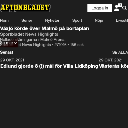
Logga in
Hem
Serier
Nyheter
Sport
Nöje
Livsstil
Växjö körde över Malmö på bortaplan
Sportbladet News Highlights
Nollade skåningarna i Malmö Arena.
Se mer
Sportbladet News Highlights
•
27.10.16
•
156 sek
Senast
SE ALLA
29 OKT. 2021
4:11
29 OKT. 2021
Edlund gjorde 8 (!) mål för Villa Lidköping
Västerås kö