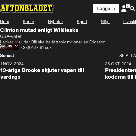
Logga in
Hem
Serier
Nyheter
Sport
Nöje
Livsstil
Clinton mutad enligt Wikileaks
USA-valet
Läcker mejl där Bill ska ha fått tolv miljoner av Ericsson
Se mer
USA-valet
•
27.10.16
•
61 sek
Senast
SE ALLA
1 NOV. 2024
1:10
28 OKT. 2024
19-åriga Brooke skjuter vapen till
Presidenten
vardags
koderna till