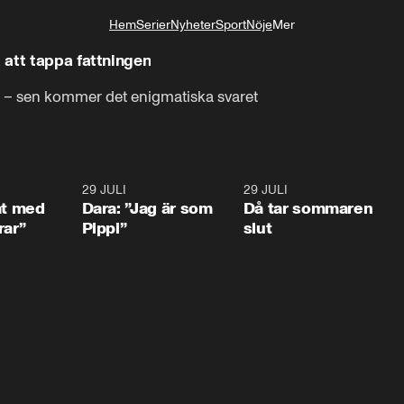
Hem
Serier
Nyheter
Sport
Nöje
Mer
Livsstil
 att tappa fattningen
un – sen kommer det enigmatiska svaret
1:02
29 JULI
0:41
29 JULI
0:3
at med
Dara: ”Jag är som
Då tar sommaren
rar”
Pippi”
slut