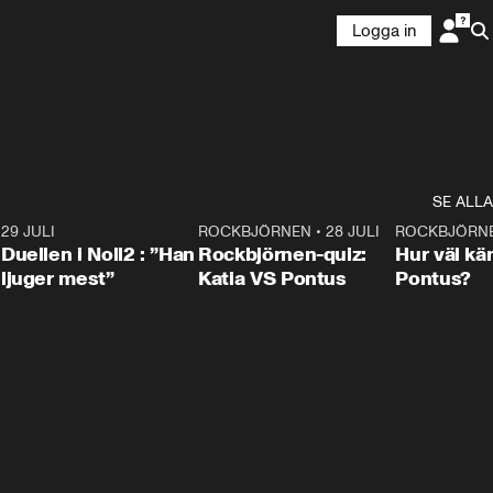
Logga in
SE ALLA
9
29 JULI
0:47
ROCKBJÖRNEN
•
28 JULI
0:15
ROCKBJÖRN
Duellen i Noll2 : ”Han
Rockbjörnen-quiz:
Hur väl kä
ljuger mest”
Katia VS Pontus
Pontus?