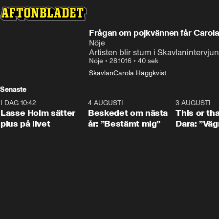
Frågan om pojkvännen får Carola
Nöje
Artisten blir stum i Skavlanintervj
Nöje
•
28.10.16
•
40 sek
Skavlan
Carola Häggkvist
Senaste
I DAG 10:42
1:04
4 AUGUSTI
0:24
3 AUGUSTI
Lasse Holm sätter
Beskedet om nästa
This or th
plus på livet
år: ”Bestämt mig”
Dara: ”Väg