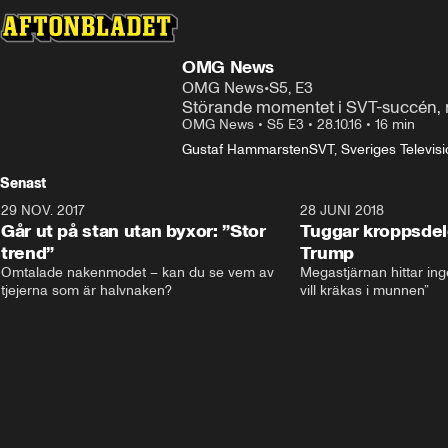
OMG News
OMG News
•
S5, E3
Störande momentet i SVT-succén, m
OMG News
•
S5 E3
•
28.10.16
•
16 min
Gustaf Hammarsten
SVT, Sveriges Televis
Senast
29 NOV. 2017
14:21
28 JUNI 2018
Går ut på stan utan byxor: ”Stor
Tuggar kroppsde
trend”
Trump
Omtalade nakenmodet – kan du se vem av 
Megastjärnan hittar ing
tjejerna som är halvnaken?
vill kräkas i munnen”