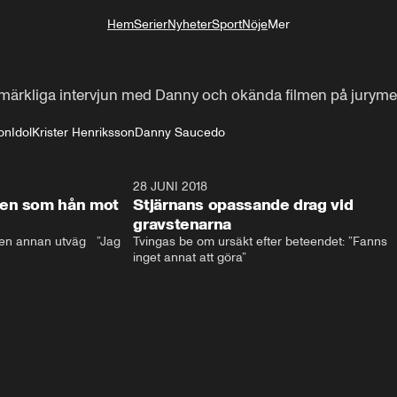
Hem
Serier
Nyheter
Sport
Nöje
Mer
Livsstil
ärkliga intervjun med Danny och okända filmen på juryme
ion
Idol
Krister Henriksson
Danny Saucedo
17:59
28 JUNI 2018
17:5
len som hån mot
Stjärnans opassande drag vid
gravstenarna
en annan utväg   ”Jag 
Tvingas be om ursäkt efter beteendet: ”Fanns 
inget annat att göra”