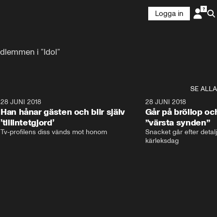
Logga in
dlemmen i ”Idol”
SE ALLA
9
28 JUNI 2018
17:59
28 JUNI 2018
Han hånar gästen och blir själv
Går på bröllop oc
’tillintetgjord’
”värsta synden”
Tv-profilens diss vänds mot honom
Snacket går efter detalj
kärleksdag