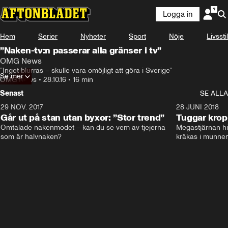
Logga in
Hem
Serier
Nyheter
Sport
Nöje
Livsstil
”Naken-tv:n passerar alla gränser i tv”
OMG News
”Inget blurras – skulle vara omöjligt att göra i Sverige”
Se mer
OMG News
•
28.10.16
•
16 min
Senast
SE ALLA
29 NOV. 2017
14:21
28 JUNI 2018
Går ut på stan utan byxor: ”Stor trend”
Tuggar kro
Omtalade nakenmodet – kan du se vem av tjejerna 
Megastjärnan hit
som är halvnaken?
kräkas i munnen