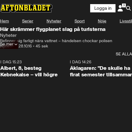
Logga in
Hem
Serier
Nyheter
Sport
Nöje
Livsstil
Här skrämmer flygplanet slag på turisterna
Nyheter
Befinner sig farligt nära vattnet – händelsen chockar polisen
Se mer
Nyheter
•
28.10.16
•
45 sek
SE ALLA
I DAG 15:23
0:54
I DAG 14:26
Albert, 8, besteg
Åklagaren: ”De skulle ha
Kebnekaise – vill högre
firat semester tillsamma