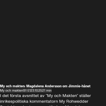
My och makten: Magdalena Andersson om Jimmie-hånet
My och makten
S1 E1
23.10.25
21 min
I det första avsnittet av ”My och Makten” ställer 
inrikespolitiska kommentatorn My Rohwedder 