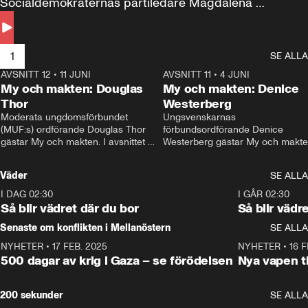
Socialdemokraternas partiledare Magdalena 
Andersson till svars.
1
SE ALLA
AVSNITT 12
•
11 JUNI
26:27
AVSNITT 11
•
4 JUNI
2
My och makten: Douglas
My och makten: Denice
Thor
Westerberg
Moderata ungdomsförbundet 
Ungsvenskarnas 
(MUF:s) ordförande Douglas Thor 
förbundsordförande Denice 
gästar My och makten. I avsnittet 
Westerberg gästar My och makten.
diskuteras tonårsutvisningarna och 
avsnittet diskuteras migrationsfrå
hur Moderaterna ska locka väljare till 
och hur SD ska locka kvinnliga 
Väder
SE ALLA
valet i höst. 
väljare. 
I DAG 02:30
1:06
I GÅR 02:30
Så blir vädret där du bor
Så blir vädr
Senaste om konflikten i Mellanöstern
SE ALLA
NYHETER
•
17 FEB. 2025
0:45
NYHETER
•
16 F
500 dagar av krig i Gaza – se förödelsen
Nya vapen ti
200 sekunder
SE ALLA