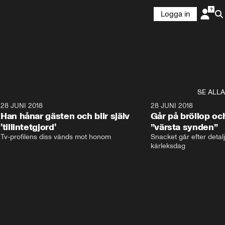
Logga in
SE ALLA
9
28 JUNI 2018
17:59
28 JUNI 2018
Han hånar gästen och blir själv
Går på bröllop oc
’tillintetgjord’
”värsta synden”
Tv-profilens diss vänds mot honom
Snacket går efter detalj
kärleksdag