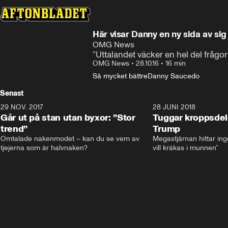
Här visar Danny en ny sida av sig 
OMG News
”Uttalandet väcker en hel del frågor
OMG News
•
28.10.16
•
16 min
Så mycket bättre
Danny Saucedo
Senast
29 NOV. 2017
14:21
28 JUNI 2018
Går ut på stan utan byxor: ”Stor
Tuggar kroppsde
trend”
Trump
Omtalade nakenmodet – kan du se vem av 
Megastjärnan hittar ing
tjejerna som är halvnaken?
vill kräkas i munnen”