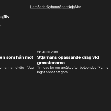
Hem
Serier
Nyheter
Sport
Nöje
Mer
Livsstil
själv
”
17:59
28 JUNI 2018
17:5
len som hån mot
Stjärnans opassande drag vid
gravstenarna
en annan utväg   ”Jag 
Tvingas be om ursäkt efter beteendet: ”Fanns 
inget annat att göra”