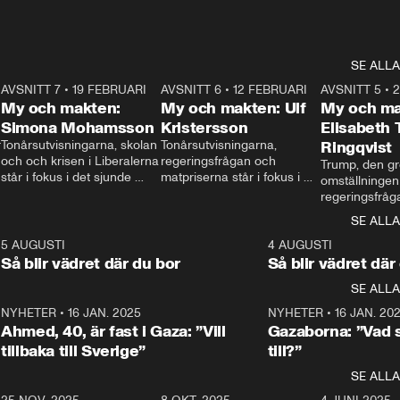
SE ALLA
7
AVSNITT 7
•
19 FEBRUARI
24:30
AVSNITT 6
•
12 FEBRUARI
27:30
AVSNITT 5
•
My och makten:
My och makten: Ulf
My och ma
Simona Mohamsson
Kristersson
Elisabeth
 
Tonårsutvisningarna, skolan 
Tonårsutvisningarna, 
Ringqvist
och och krisen i Liberalerna 
regeringsfrågan och 
Trump, den gr
står i fokus i det sjunde 
matpriserna står i fokus i 
omställningen
avsnittet av ”My och 
det sjätte avsnittet av ”My 
regeringsfråga
makten”. Se när 
och makten”. Se när 
centrum i det 
SE ALLA
Aftonbladets inrikespolitiska 
Aftonbladets inrikespolitiska 
avsnittet av ”
kommentator My 
kommentator My 
6
5 AUGUSTI
1:06
4 AUGUSTI
Makten”. Se nä
Rohwedder ställer 
Rohwedder ställer 
Så blir vädret där du bor
Så blir vädret där
Aftonbladets in
utbildnings- och 
statsminister Ulf Kristersson 
kommentator 
SE ALLA
integrationsminister Simona 
till svars.
Rohwedder stäl
Mohamsson till svars.
Centerpartiets
2
NYHETER
•
16 JAN. 2025
1:01
NYHETER
•
16 JAN. 20
Thand Ring till
Ahmed, 40, är fast i Gaza: ”Vill
Gazaborna: ”Vad s
tillbaka till Sverige”
till?”
SE ALLA