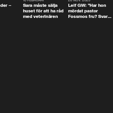
4:24
10 FEBRUARI
4:13
26 NOV. 2025
8:1
der –
Sara måste sälja
Leif GW: ”Har hon
huset för att ha råd
mördat pastor
med veterinären
Fossmos fru? Svar
nej.”