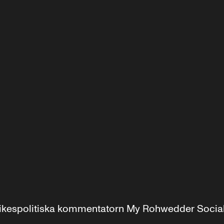
r inrikespolitiska kommentatorn My Rohwedder Soci