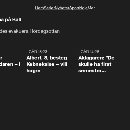
Hem
Serier
Nyheter
Sport
Nöje
Mer
Livsstil
a på Bali
des evakuera i lördagsottan
0:45
I GÅR 15:23
0:54
I GÅR 14:26
1:5
r
Albert, 8, besteg
Åklagaren: ”De
aren – i
Kebnekaise – vill
skulle ha firat
högre
semester
tillsammans”