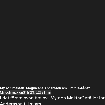
My och makten: Magdalena Andersson om Jimmie-hånet
My och makten
S1 E1
23.10.25
21 min
I det första avsnittet av ”My och Makten” ställe
Andersson till svars.