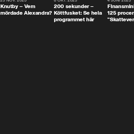
3
25 NOV. 2025
31:05
8 OKT. 2025
4:29
4 JUNI 2025
Knutby – Vem
200 sekunder –
Finansmin
mördade Alexandra?
Köttfusket: Se hela
125 procent
programmet här
"Skattever
viktig uppg