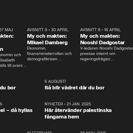
27 MAJ
3:51
AVSNITT 9
•
30 APRIL
24:00
AVSNITT 8
•
16 APRIL
25:1
kten:
My och makten:
My och makten:
Mikael Damberg
Nooshi Dadgostar
on
Ekonomin, 
V-ledaren Nooshi Dadgostar
finansministerrollen och 
pressas internt om 
onomin och 
demografikrisen. 
regeringsfrågan.

lisabeth 
Oppositionen ställs till svars 
I Aftonbladets 
ls till svars 
när Socialdemokraternas 
partiledarutfrågning ”My 
stern gästar 
Mikael Damberg gästar My 
och Makten” sätter hon ner 
My och Makten. 
och Makten. 
foten mot kritikerna:

1:06
6 AUGUSTI
1:0
– Vi ställer upp i val. Ska vi 
 du bor
Så blir vädret där du bor
vara med så sitter vi förstås 
25
1:22
NYHETER
•
21 JAN. 2025
0:5
ael – då hyllas
Här återvänder palestinska
fångarna hem