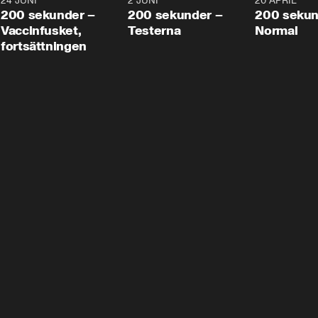
24 JUNI
5:00
2 JUNI
4:23
20 APRIL
200 sekunder –
200 sekunder –
200 sekun
Vaccinfusket,
Testerna
Normal
fortsättningen