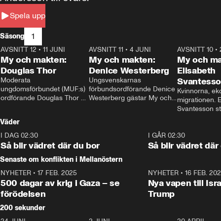
Spela upp
1
Säsong
AVSNITT 12
•
11 JUNI
26:27
AVSNITT 11
•
4 JUNI
23:40
AVSNITT 10
•
My och makten:
My och makten:
My och ma
Douglas Thor
Denice Westerberg
Elisabeth
Moderata 
Ungsvenskarnas 
Svantess
ungdomsförbundet (MUF:s) 
förbundsordförande Denice 
Kvinnorna, ek
ordförande Douglas Thor 
Westerberg gästar My och 
migrationen. E
gästar My och makten. I 
makten. I avsnittet 
Svantesson stäl
avsnittet diskuteras 
diskuteras migrationsfrågan 
när finansmini
Väder
tonårsutvisningarna och hur 
och hur SD ska locka 
Moderaterna ska locka 
kvinnliga väljare. 
I DAG 02:30
1:06
I GÅR 02:30
väljare till valet i höst. 
Så blir vädret där du bor
Så blir vädret där
Senaste om konflikten i Mellanöstern
NYHETER
•
17 FEB. 2025
0:45
NYHETER
•
16 FEB. 20
500 dagar av krig i Gaza – se
Nya vapen till Isr
förödelsen
Trump
200 sekunder