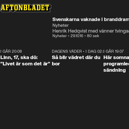
Svenskarna vaknade i branddram
Nyheter
Henrik Hedqvist med vänner tvinga
Nyheter
•
29.10.16
•
80 sek
I GÅR 20:08
4:36
DAGENS VÄDER
•
I DAG 02:30
1:06
I GÅR 19:07
Linn, 17, ska dö:
Så blir vädret där du
Här somna
”Livet är som det är”
bor
programled
sändning