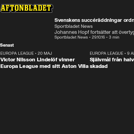
Svenskens succéräddningar ord
Sportbladet News
Johannes Hopf fortsätter att övertyg
Sportbladet News
•
29.10.16
•
3 min
Senast
EUROPA LEAGUE
•
20 MAJ
1:32
EUROPA LEAGUE
•
9 A
Victor Nilsson Lindelöf vinner
Självmål från hal
Europa League med sitt Aston Villa
skadad