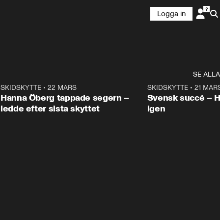
Logga in
SE ALLA
9
SKIDSKYTTE
•
22 MARS
0:55
SKIDSKYTTE
•
21 MAR
Hanna Öberg tappade segern –
Svensk succé – 
ledde efter sista skyttet
igen