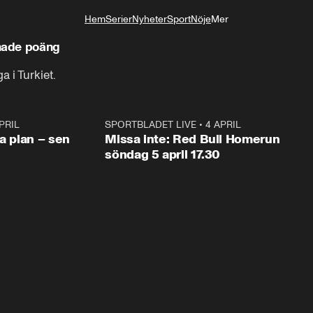
Hem
Serier
Nyheter
Sport
Nöje
Mer
Livsstil
nade poäng
a i Turkiet.
PRIL
1:03
SPORTBLADET LIVE
•
4 APRIL
1:0
va plan – sen
Missa inte: Red Bull Homerun
söndag 5 april 17.30