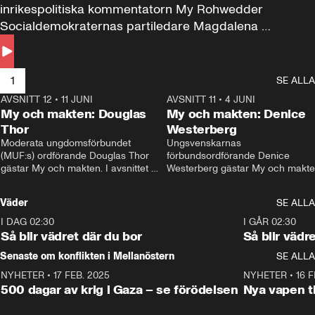
inrikespolitiska kommentatorn My Rohwedder 
Socialdemokraternas partiledare Magdalena 
Andersson till svars.
1
SE ALLA
AVSNITT 12
•
11 JUNI
26:27
AVSNITT 11
•
4 JUNI
2
My och makten: Douglas
My och makten: Denice
Thor
Westerberg
Moderata ungdomsförbundet 
Ungsvenskarnas 
(MUF:s) ordförande Douglas Thor 
förbundsordförande Denice 
gästar My och makten. I avsnittet 
Westerberg gästar My och makten.
diskuteras tonårsutvisningarna och 
avsnittet diskuteras migrationsfrå
hur Moderaterna ska locka väljare till 
och hur SD ska locka kvinnliga 
Väder
SE ALLA
valet i höst. 
väljare. 
I DAG 02:30
1:06
I GÅR 02:30
Så blir vädret där du bor
Så blir vädr
Senaste om konflikten i Mellanöstern
SE ALLA
NYHETER
•
17 FEB. 2025
0:45
NYHETER
•
16 F
500 dagar av krig i Gaza – se förödelsen
Nya vapen ti