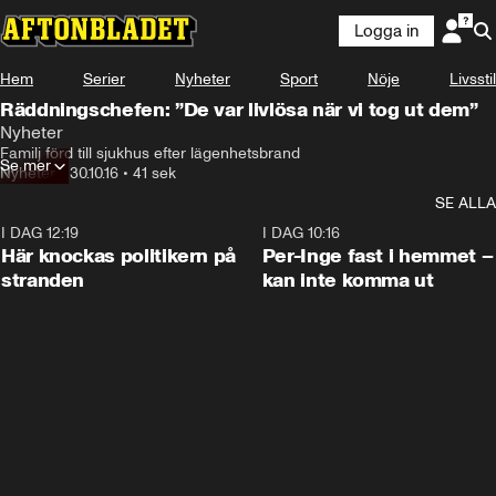
Logga in
Hem
Serier
Nyheter
Sport
Nöje
Livsstil
Räddningschefen: ”De var livlösa när vi tog ut dem”
Nyheter
Familj förd till sjukhus efter lägenhetsbrand
Se mer
Nyheter
•
30.10.16
•
41 sek
SE ALLA
I DAG 12:19
0:45
I DAG 10:16
Här knockas politikern på
Per-Inge fast i hemmet –
stranden
kan inte komma ut