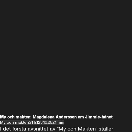
My och makten: Magdalena Andersson om Jimmie-hånet
My och makten
S1 E1
23.10.25
21 min
I det första avsnittet av ”My och Makten” ställer 