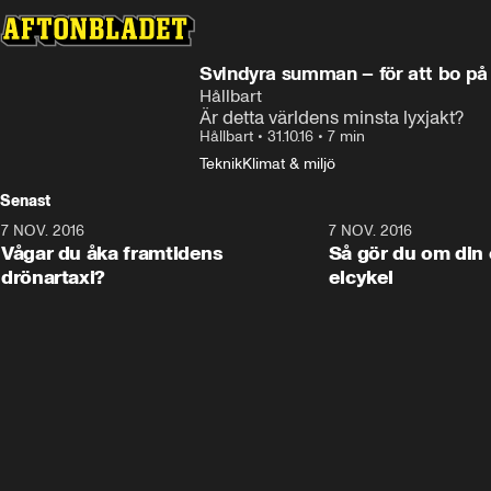
Svindyra summan – för att bo på
Hållbart
Är detta världens minsta lyxjakt?
Hållbart
•
31.10.16
•
7 min
Teknik
Klimat & miljö
Senast
7 NOV. 2016
6:53
7 NOV. 2016
Vågar du åka framtidens
Så gör du om din c
drönartaxi?
elcykel