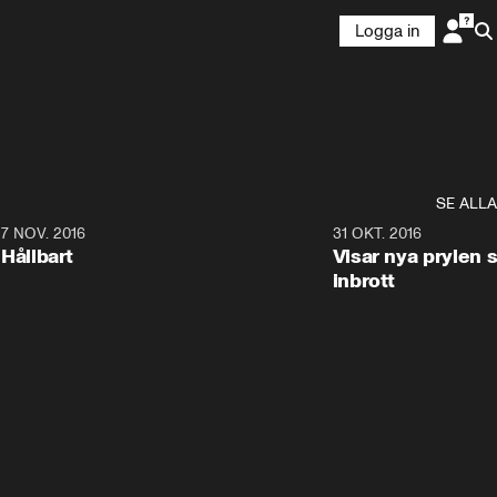
Logga in
SE ALLA
3
7 NOV. 2016
6:53
31 OKT. 2016
Hållbart
Visar nya prylen 
inbrott