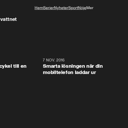
Hem
Serier
Nyheter
Sport
Nöje
Mer
Livsstil
 vattnet
6:53
7 NOV. 2016
6:5
ykel till en
Smarta lösningen när din
mobiltelefon laddar ur