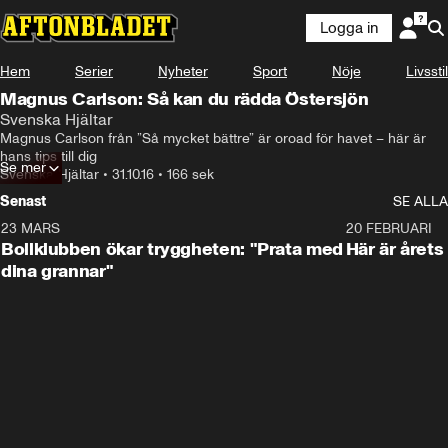
Logga in
Hem
Serier
Nyheter
Sport
Nöje
Livsstil
Magnus Carlson: Så kan du rädda Östersjön
Svenska Hjältar
Magnus Carlson från ”Så mycket bättre” är oroad för havet – här är 
hans tips till dig
Se mer
Svenska Hjältar
•
31.10.16
•
166 sek
Senast
SE ALLA
23 MARS
1:27
20 FEBRUARI
Bollklubben ökar tryggheten: "Prata med
Här är årets
dina grannar"