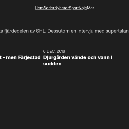
Hem
Serier
Nyheter
Sport
Nöje
Mer
Livsstil
sta fjärdedelen av SHL. Dessutom en intervju med supertal
0:35
6 DEC. 2018
0:5
t - men Färjestad
Djurgården vände och vann i
sudden