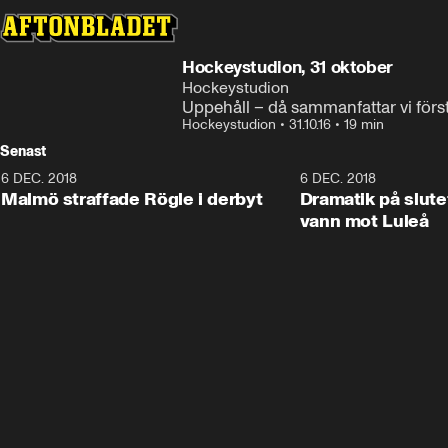
Hockeystudion, 31 oktober
Hockeystudion
Uppehåll – då sammanfattar vi för
Hockeystudion
•
31.10.16
•
19 min
Senast
6 DEC. 2018
0:50
6 DEC. 2018
Malmö straffade Rögle i derbyt
Dramatik på slute
vann mot Luleå