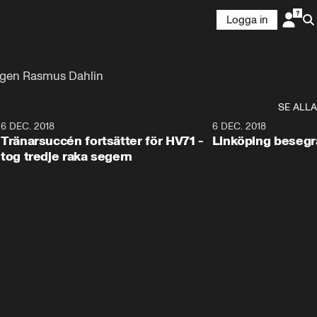
Logga in
angen Rasmus Dahlin
SE ALLA
6
6 DEC. 2018
0:50
6 DEC. 2018
Tränarsuccén fortsätter för HV71 -
Linköping besegr
tog tredje raka segern