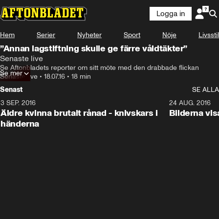
Logga in
Hem
Serier
Nyheter
Sport
Nöje
Livsstil
”Annan lagstiftning skulle ge färre våldtäkter”
Senaste live
Se Aftonbladets reporter om sitt möte med den drabbade flickan
Se mer
Senaste live
•
18.07.16
•
18 min
Senast
SE ALLA
3 SEP. 2016
5:25
24 AUG. 2016
Äldre kvinna brutalt rånad - knivskars i
Bilderna vis
händerna