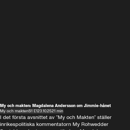
My och makten: Magdalena Andersson om Jimmie-hånet
My och makten
S1 E1
23.10.25
21 min
I det första avsnittet av ”My och Makten” ställer 
inrikespolitiska kommentatorn My Rohwedder 