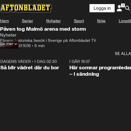
Logga in
Hem
Serier
Nyheter
Sport
Nöje
Livsstil
Påven tog Malmö arena med storm
Nyheter
Påvens historiska besök i Sverige på Aftonbladet TV
Se mer
Nyheter
•
31.10.16
•
6 min
SE ALLA
DAGENS VÄDER
•
I DAG 02:30
1:06
I GÅR 19:07
Så blir vädret där du bor
Här somnar programleda
– i sändning