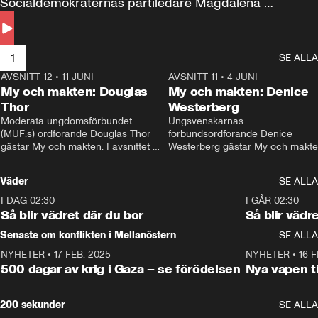
Socialdemokraternas partiledare Magdalena 
Andersson till svars.
1
SE ALLA
AVSNITT 12
•
11 JUNI
26:27
AVSNITT 11
•
4 JUNI
2
My och makten: Douglas
My och makten: Denice
Thor
Westerberg
Moderata ungdomsförbundet 
Ungsvenskarnas 
(MUF:s) ordförande Douglas Thor 
förbundsordförande Denice 
gästar My och makten. I avsnittet 
Westerberg gästar My och makten.
diskuteras tonårsutvisningarna och 
avsnittet diskuteras migrationsfrå
hur Moderaterna ska locka väljare till 
och hur SD ska locka kvinnliga 
Väder
SE ALLA
valet i höst. 
väljare. 
I DAG 02:30
1:06
I GÅR 02:30
Så blir vädret där du bor
Så blir vädr
Senaste om konflikten i Mellanöstern
SE ALLA
NYHETER
•
17 FEB. 2025
0:45
NYHETER
•
16 F
500 dagar av krig i Gaza – se förödelsen
Nya vapen ti
200 sekunder
SE ALLA