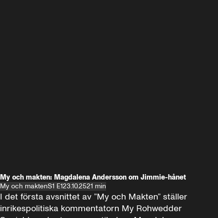
My och makten: Magdalena Andersson om Jimmie-hånet
My och makten
S1 E1
23.10.25
21 min
I det första avsnittet av ”My och Makten” ställer 
inrikespolitiska kommentatorn My Rohwedder 