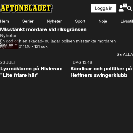
Logga in
Hem
Serier
Nyheter
Sport
Nöje
Livsstil
Misstänkt mördare vid riksgränsen
Nyheter
En död och en skadad- nu jagar polisen misstänkte mördaren
Se mer
Nyheter
•
01.11.16
•
121 sek
SE ALLA
23 JULI
2:02
I DAG 13:46
Lyxmäklaren på Rivieran:
Kändisar och politiker på
"Lite friare här"
Heffners swingerklubb