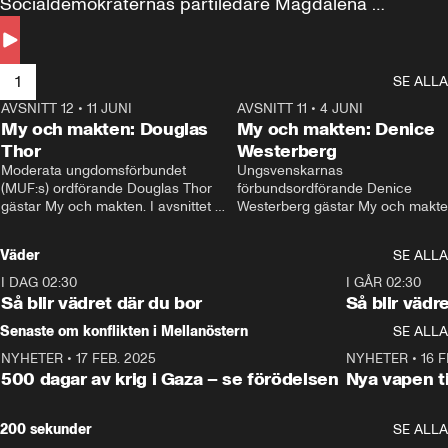
Socialdemokraternas partiledare Magdalena 
Andersson till svars.
1
SE ALLA
AVSNITT 12
•
11 JUNI
26:27
AVSNITT 11
•
4 JUNI
2
My och makten: Douglas
My och makten: Denice
Thor
Westerberg
Moderata ungdomsförbundet 
Ungsvenskarnas 
(MUF:s) ordförande Douglas Thor 
förbundsordförande Denice 
gästar My och makten. I avsnittet 
Westerberg gästar My och makten.
diskuteras tonårsutvisningarna och 
avsnittet diskuteras migrationsfrå
hur Moderaterna ska locka väljare till 
och hur SD ska locka kvinnliga 
Väder
SE ALLA
valet i höst. 
väljare. 
I DAG 02:30
1:06
I GÅR 02:30
Så blir vädret där du bor
Så blir vädr
Senaste om konflikten i Mellanöstern
SE ALLA
NYHETER
•
17 FEB. 2025
0:45
NYHETER
•
16 F
500 dagar av krig i Gaza – se förödelsen
Nya vapen ti
200 sekunder
SE ALLA